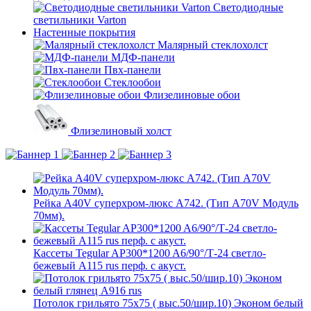
Светодиодные
светильники Varton
Настенные покрытия
Малярный стеклохолст
МДФ-панели
Пвх-панели
Стеклообои
Флизелиновые обои
Флизелиновый холст
Рейка A40V суперхром-люкс A742. (Тип A70V Модуль
70мм).
Кассеты Tegular AP300*1200 A6/90°/Т-24 светло-
бежевый А115 rus перф. с акуст.
Потолок грильято 75х75 ( выс.50/шир.10) Эконом белый