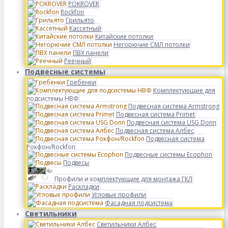
POKROVER
Rockfon
Грильято
Кассетный
Китайские потолки
Негорючие СМЛ потолки
ПВХ панели
Реечный
Подвесные системы
Гребенки
Комплектующие для
подсистемы НВФ
Подвесная система Armstrong
Подвесная система Primet
Подвесная система USG Donn
Подвесная система Албес
Подвесная система
Рокфон/Rockfon
Подвесные системы Ecophon
Подвесы
Профили и комплектующие для монтажа ГКЛ
Раскладки
Угловые профили
Фасадная подсистема
Светильники
Светильники Албес