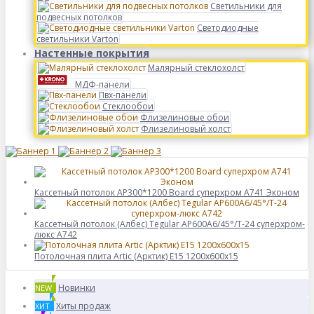
Светильники для
подвесных потолков
Светодиодные
светильники Varton
Настенные покрытия
Малярный стеклохолст
МДФ-панели
Пвх-панели
Стеклообои
Флизелиновые обои
Флизелиновый холст
Кассетный потолок AP300*1200 Board суперхром А741 Эконом
Кассетный потолок (Албес) Tegular AP600A6/45°/Т-24 суперхром-
люкс A742
Потолочная плита Artic (Арктик) E15 1200x600x15
Новинки
NEW
Хиты продаж
ХИТ