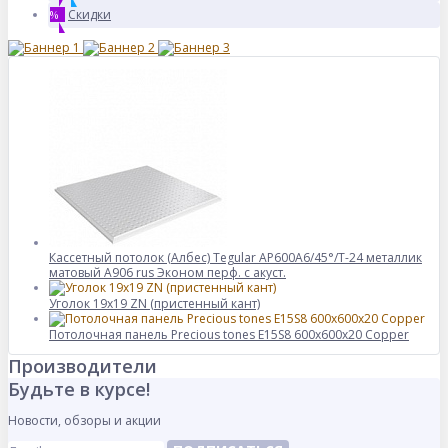
Скидки
%
Кассетный потолок (Албес) Tegular AP600A6/45°/Т-24 металлик
матовый А906 rus Эконом перф. с акуст.
Уголок 19х19 ZN (пристенный кант)
Потолочная панель Precious tones E15S8 600x600x20 Copper
Производители
Будьте в курсе!
Новости, обзоры и акции