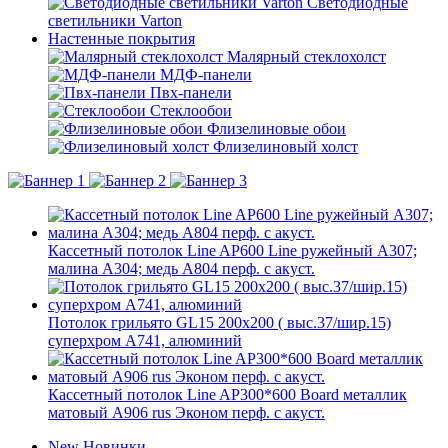
Светодиодные
светильники Varton
Настенные покрытия
Малярный стеклохолст
МДФ-панели
Пвх-панели
Стеклообои
Флизелиновые обои
Флизелиновый холст
Кассетный потолок Line AP600 Line ружейный А307;
малина А304; медь А804 перф. с акуст.
Потолок грильято GL15 200х200 ( выс.37/шир.15)
суперхром А741, алюминий
Кассетный потолок Line AP300*600 Board металлик
матовый А906 rus Эконом перф. с акуст.
New
Новинки