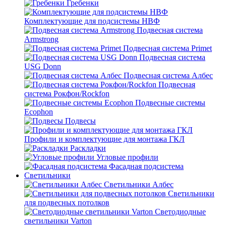
Гребенки
Комплектующие для подсистемы НВФ
Подвесная система
Armstrong
Подвесная система Primet
Подвесная система
USG Donn
Подвесная система Албес
Подвесная
система Рокфон/Rockfon
Подвесные системы
Ecophon
Подвесы
Профили и комплектующие для монтажа ГКЛ
Раскладки
Угловые профили
Фасадная подсистема
Светильники
Светильники Албес
Светильники
для подвесных потолков
Светодиодные
светильники Varton