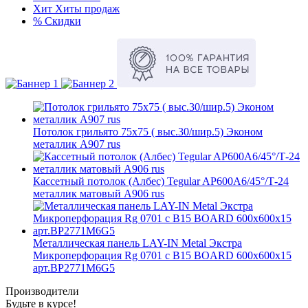
Хит
Хиты продаж
%
Скидки
Потолок грильято 75х75 ( выс.30/шир.5) Эконом
металлик А907 rus
Кассетный потолок (Албес) Tegular AP600A6/45°/Т-24
металлик матовый А906 rus
Металлическая панель LAY-IN Metal Экстра
Микроперфорация Rg 0701 с B15 BOARD 600x600x15
арт.BP2771M6G5
Производители
Будьте в курсе!