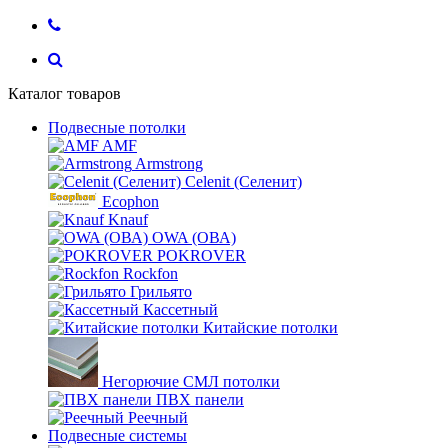
Каталог товаров
Подвесные потолки
AMF
Armstrong
Celenit (Селенит)
Ecophon
Knauf
OWA (ОВА)
POKROVER
Rockfon
Грильято
Кассетный
Китайские потолки
Негорючие СМЛ потолки
ПВХ панели
Реечный
Подвесные системы