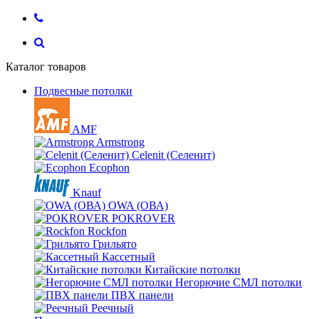
Каталог товаров
Подвесные потолки
AMF
Armstrong
Celenit (Селенит)
Ecophon
Knauf
OWA (ОВА)
POKROVER
Rockfon
Грильято
Кассетный
Китайские потолки
Негорючие СМЛ потолки
ПВХ панели
Реечный