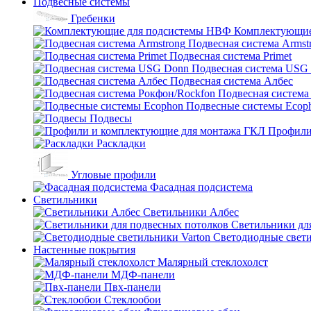
Подвесные системы
Гребенки
Комплектующие
Подвесная система Armst
Подвесная система Primet
Подвесная система USG
Подвесная система Албес
Подвесная система
Подвесные системы Ecop
Подвесы
Профили
Раскладки
Угловые профили
Фасадная подсистема
Светильники
Светильники Албес
Светильники дл
Светодиодные свети
Настенные покрытия
Малярный стеклохолст
МДФ-панели
Пвх-панели
Стеклообои