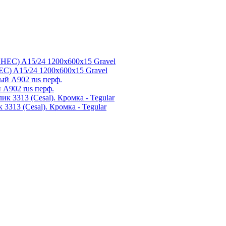
С) A15/24 1200x600x15 Gravel
 А902 rus перф.
3313 (Cesal). Кромка - Tegular