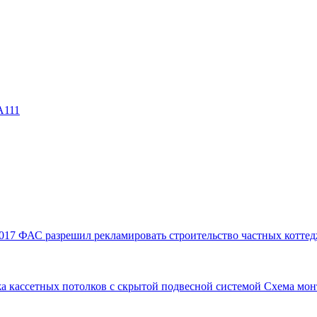
А111
017
ФАС разрешил рекламировать строительство частных коттед
а кассетных потолков с скрытой подвесной системой
Схема мон