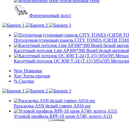
Флизелиновые обои
Флизелиновый холст
Потолочная (стеновая) панель CITY TONES (CИТИ ТОНЕ
Кассетный потолок Line AP300*300 Board белый матовый
Кассетный потолок ОС К90 Т-24 (Т-15) 595х595 Металлик 
New
Новинки
Хит
Хиты продаж
%
Скидки
Раскладка ASN белый глянец А916 rus
Угловой профиль RPP-18 хром А740; золото А111