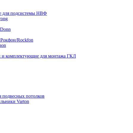
 для подсистемы НВФ
rong
 Donn
 Рокфон/Rockfon
hon
 и комплектующие для монтажа ГКЛ
я подвесных потолков
льники Varton