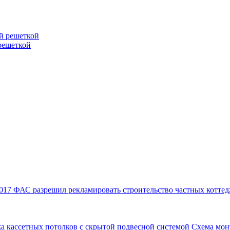
решеткой
017
ФАС разрешил рекламировать строительство частных коттед
а кассетных потолков с скрытой подвесной системой
Схема мон