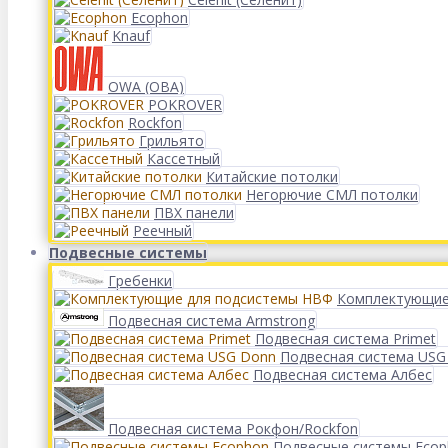
Ecophon
Knauf
OWA (ОВА)
POKROVER
Rockfon
Грильято
Кассетный
Китайские потолки
Негорючие СМЛ потолки
ПВХ панели
Реечный
Подвесные системы
Гребенки
Комплектующие
Подвесная система Armstrong
Подвесная система Primet
Подвесная система USG
Подвесная система Албес
Подвесная система Рокфон/Rockfon
Подвесные системы Eco