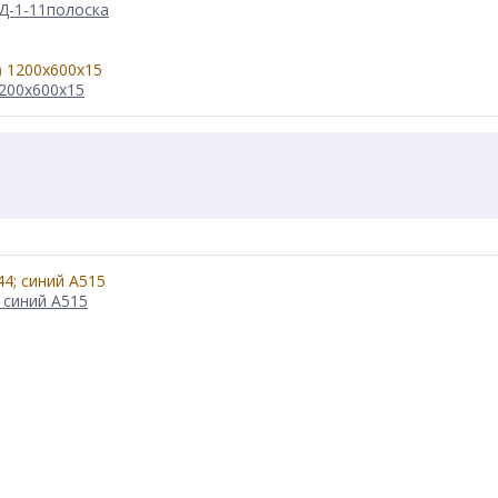
 Д-1-11полоска
200x600x15
 синий А515