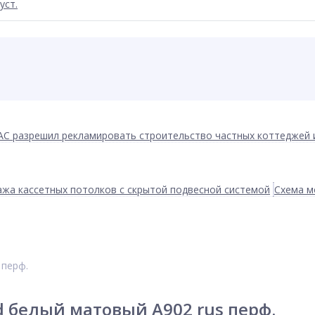
уст.
АС разрешил рекламировать строительство частных коттеджей 
жа кассетных потолков с скрытой подвесной системой
Схема м
 перф.
d белый матовый А902 rus перф.