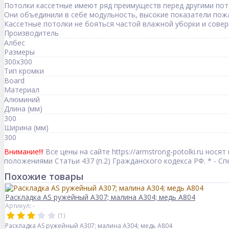
Потолки кассетные имеют ряд преимуществ перед другими пот
Они объединили в себе модульность, высокие показатели пож
Кассетные потолки не бояться частой влажной уборки и сове
Производитель
Албес
Размеры
300x300
Тип кромки
Board
Материал
Алюминий
Длина (мм)
300
Ширина (мм)
300
Внимание!!!
Все цены на сайте https://armstrong-potolki.ru но
положениями Статьи 437 (п.2) Гражданского кодекса РФ. * - 
Похожие товары
Раскладка AS ружейный А307; малина А304; медь А804
Артикул: -
(1)
Раскладка AS ружейный А307; малина А304; медь А804