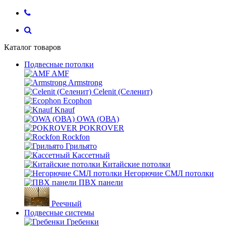
Каталог товаров
Подвесные потолки
AMF
Armstrong
Celenit (Селенит)
Ecophon
Knauf
OWA (ОВА)
POKROVER
Rockfon
Грильято
Кассетный
Китайские потолки
Негорючие СМЛ потолки
ПВХ панели
Реечный
Подвесные системы
Гребенки