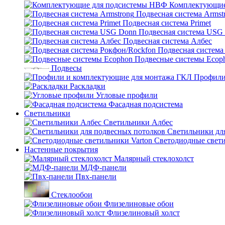
Комплектующие
Подвесная система Armst
Подвесная система Primet
Подвесная система USG
Подвесная система Албес
Подвесная система
Подвесные системы Ecop
Подвесы
Профили
Раскладки
Угловые профили
Фасадная подсистема
Светильники
Светильники Албес
Светильники дл
Светодиодные свети
Настенные покрытия
Малярный стеклохолст
МДФ-панели
Пвх-панели
Стеклообои
Флизелиновые обои
Флизелиновый холст