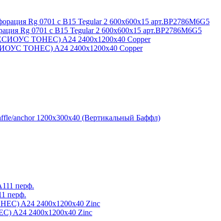
ация Rg 0701 с В15 Tegular 2 600x600x15 арт.BP2786M6G5
CИОУС ТОНЕС) A24 2400x1200x40 Copper
ffle/anchor 1200x300x40 (Вертикальный Баффл)
11 перф.
С) A24 2400x1200x40 Zinc