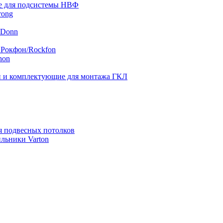
 для подсистемы НВФ
rong
 Donn
 Рокфон/Rockfon
hon
 и комплектующие для монтажа ГКЛ
я подвесных потолков
льники Varton