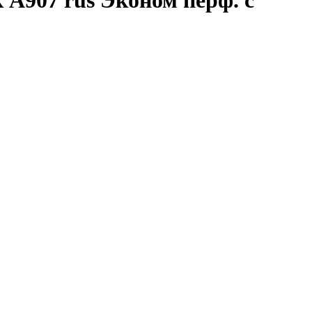
 А907 rus Эконом перф. с