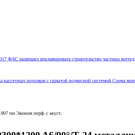
017
ФАС разрешил рекламировать строительство частных коттед
а кассетных потолков с скрытой подвесной системой
Схема мон
07 rus Эконом перф. с акуст.