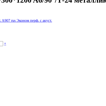
300*1200 A6/90°/Т-24 металлик
+