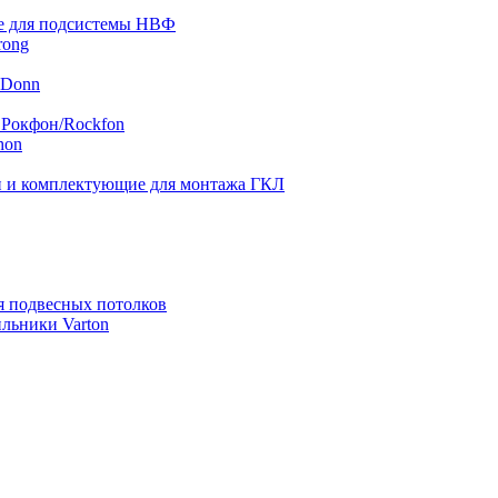
 для подсистемы НВФ
rong
 Donn
 Рокфон/Rockfon
hon
 и комплектующие для монтажа ГКЛ
я подвесных потолков
льники Varton