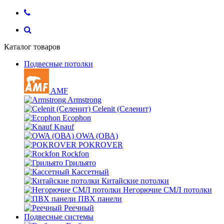
Каталог товаров
Подвесные потолки
AMF
Armstrong
Celenit (Селенит)
Ecophon
Knauf
OWA (ОВА)
POKROVER
Rockfon
Грильято
Кассетный
Китайские потолки
Негорючие СМЛ потолки
ПВХ панели
Реечный
Подвесные системы