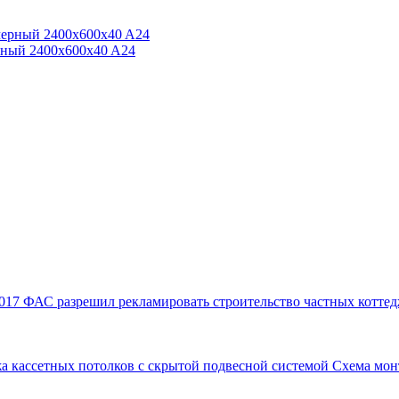
ерный 2400x600x40 A24
017
ФАС разрешил рекламировать строительство частных коттед
а кассетных потолков с скрытой подвесной системой
Схема мон