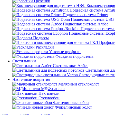
Гребенки
Комплектующие
Подвесная система Armst
Подвесная система Primet
Подвесная система USG
Подвесная система Албес
Подвесная система
Подвесные системы Ecop
Подвесы
Профили
Раскладки
Угловые профили
Фасадная подсистема
Светильники
Светильники Албес
Светильники дл
Светодиодные свети
Настенные покрытия
Малярный стеклохолст
МДФ-панели
Пвх-панели
Стеклообои
Флизелиновые обои
Флизелиновый холст