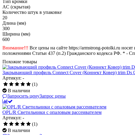
Тип кромки
AC (скрытая)
Количество штук в упаковке
20
Длина (мм)
300
Ширина (мм)
600
Внимание!!!
Все цены на сайте https://armstrong-potolki.ru н
положениями Статьи 437 (п.2) Гражданского кодекса РФ. * - С
Похожие товары
Закрывающий профиль Connect Cover (Коннект Ковер) trim Ds 
Артикул: -
(1)
В наличии
Запросить цену
Запрос цены
OPL/R Светильники с опаловым рассеивателем
Артикул: -
(1)
В наличии