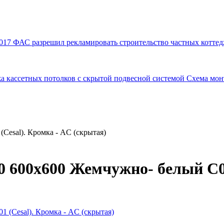
017
ФАС разрешил рекламировать строительство частных коттед
а кассетных потолков с скрытой подвесной системой
Схема мон
Cesal). Кромка - AC (скрытая)
0 600х600 Жемчужно- белый С01