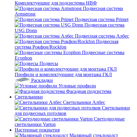
Комплектующие для подсистемы НВФ
Подвесная система
Armstrong
Подвесная система Primet
Подвесная система
USG Donn
Подвесная система Албес
Подвесная
система Рокфон/Rockfon
Подвесные системы
Ecophon
Подвесы
Профили и комплектующие для монтажа ГКЛ
Раскладки
Угловые профили
Фасадная подсистема
Светильники
Светильники Албес
Светильники
для подвесных потолков
Светодиодные
светильники Varton
Настенные покрытия
Малярный стеклохолст