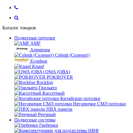
Каталог товаров
Подвесные потолки
AMF
Armstrong
Celenit (Селенит)
Ecophon
Knauf
OWA (ОВА)
POKROVER
Rockfon
Грильято
Кассетный
Китайские потолки
Негорючие СМЛ потолки
ПВХ панели
Реечный
Подвесные системы
Гребенки