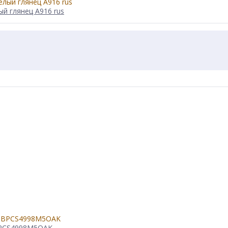
ый глянец A916 rus
BPCS4998M5OAK