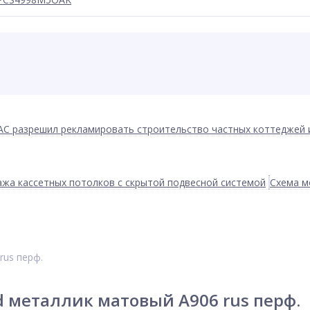
АС разрешил рекламировать строительство частных коттеджей 
жа кассетных потолков с скрытой подвесной системой
Схема м
rus перф.
d металлик матовый А906 rus перф.