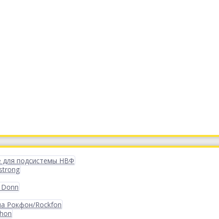
 для подсистемы НВФ
strong
 Donn
ма Рокфон/Rockfon
phon