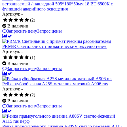
встраиваемый / накладной 595*180*50мм 18 ВТ 6500К с
функцией аварийного освещения
Артикул: -
(2)
В наличии
Запросить цену
Запрос цены
PRM/R Светильник с призматическим рассеивателем
Артикул: -
(1)
В наличии
Запросить цену
Запрос цены
Рейка кубообразная A25S металлик матовый А906 rus
Артикул: -
(2)
В наличии
Запросить цену
Запрос цены
Рейка прямоугольного дизайна A80SV светло-бежевый А115