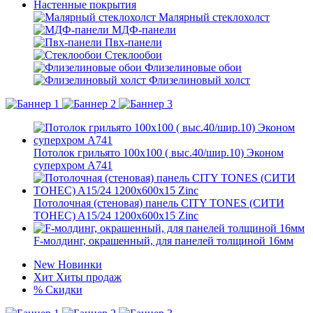
Настенные покрытия
Малярный стеклохолст
МДФ-панели
Пвх-панели
Стеклообои
Флизелиновые обои
Флизелиновый холст
Потолок грильято 100х100 ( выс.40/шир.10) Эконом
суперхром А741
Потолочная (стеновая) панель CITY TONES (CИТИ
ТОНЕС) A15/24 1200x600x15 Zinc
F-молдинг, окрашенный, для панелей толщиной 16мм
New
Новинки
Хит
Хиты продаж
%
Скидки