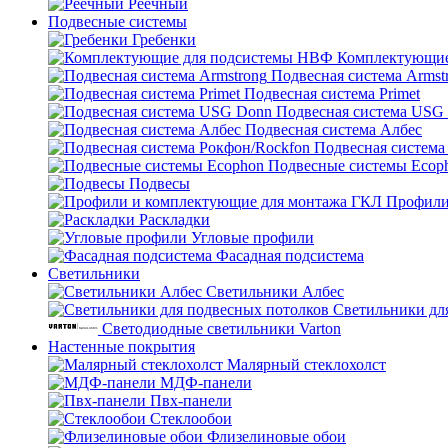
Реечный
Подвесные системы
Гребенки
Комплектующие
Подвесная система Armst
Подвесная система Primet
Подвесная система USG
Подвесная система Албес
Подвесная система
Подвесные системы Ecop
Подвесы
Профили
Раскладки
Угловые профили
Фасадная подсистема
Светильники
Светильники Албес
Светильники дл
Светодиодные светильники Varton
Настенные покрытия
Малярный стеклохолст
МДФ-панели
Пвх-панели
Стеклообои
Флизелиновые обои