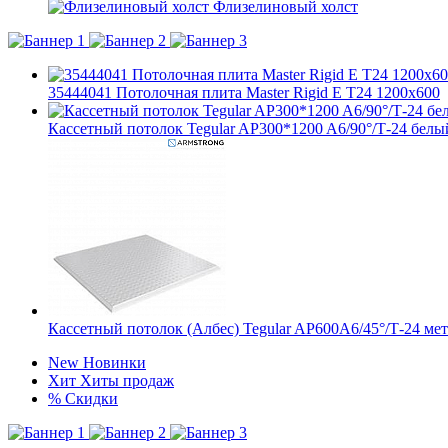
Флизелиновый холст
35444041 Потолочная плита Master Rigid E T24 1200х600
Кассетный потолок Tegular AP300*1200 A6/90°/Т-24 белы
Кассетный потолок (Албес) Tegular AP600A6/45°/Т-24 ме
New
Новинки
Хит
Хиты продаж
%
Скидки