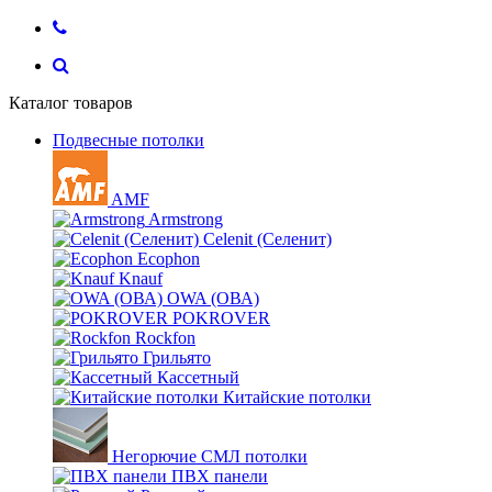
Каталог товаров
Подвесные потолки
AMF
Armstrong
Celenit (Селенит)
Ecophon
Knauf
OWA (ОВА)
POKROVER
Rockfon
Грильято
Кассетный
Китайские потолки
Негорючие СМЛ потолки
ПВХ панели