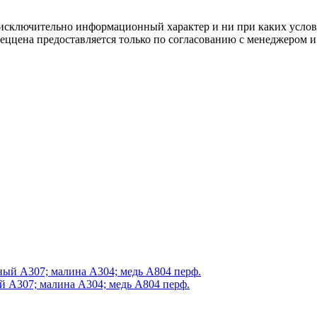
осят исключительно информационный характер и ни при каких усл
пеццена предоставляется только по согласованию с менеджером и
й А307; малина А304; медь А804 перф.