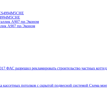
CS4994M5CHE
ллик А907 rus Эконом
017
ФАС разрешил рекламировать строительство частных коттед
а кассетных потолков с скрытой подвесной системой
Схема мон