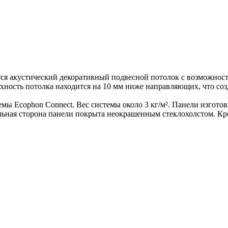
ется акустический декоративный подвесной потолок с возможнос
хность потолка находится на 10 мм ниже направляющих, что созд
емы Ecophon Connect. Вес системы около 3 кг/м². Панели изгот
льная сторона панели покрыта неокрашенным стеклохолстом. Кр