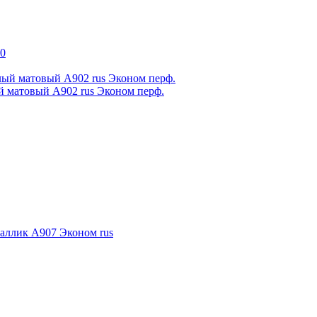
й матовый А902 rus Эконом перф.
таллик А907 Эконом rus