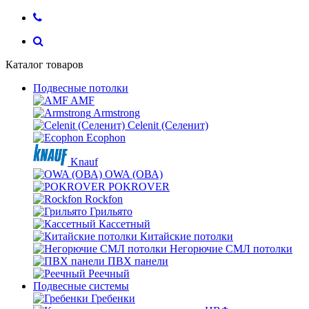
Каталог товаров
Подвесные потолки
AMF
Armstrong
Celenit (Селенит)
Ecophon
Knauf
OWA (ОВА)
POKROVER
Rockfon
Грильято
Кассетный
Китайские потолки
Негорючие СМЛ потолки
ПВХ панели
Реечный
Подвесные системы
Гребенки