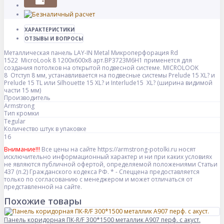
ХАРАКТЕРИСТИКИ
ОТЗЫВЫ И ВОПРОСЫ
Металлическая панель LAY-IN Metal Микроперфорация Rd
1522 MicroLook 8 1200x600x8 арт.BP3723M6H1 применется для
создания потолков на открытой подвесной системе. MICROLOOK
8 Отступ 8 мм, устанавливается на подвесные системы Prelude 15 XL? и
Prelude 15 TL или Silhouette 15 XL? и Interlude15 XL? (ширина видимой
части 15 мм)
Производитель
Armstrong
Тип кромки
Tegular
Количество штук в упаковке
16
Внимание!!!
Все цены на сайте https://armstrong-potolki.ru носят
исключительно информационный характер и ни при каких условиях
не являются публичной офертой, определяемой положениями Статьи
437 (п.2) Гражданского кодекса РФ. * - Спеццена предоставляется
только по согласованию с менеджером и может отличаться от
представленной на сайте.
Похожие товары
Панель коридорная ПК-R/F 300*1500 металлик А907 перф. с акуст.