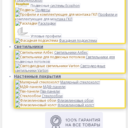
Рокфон/Rockfon
Подвесные системы Ecophon
Подвесы
Профили и
комплектующие для монтажа ГКЛ
Раскладки
Угловые профили
Фасадная подсистема
Светильники
Светильники Албес
Светильники для
подвесных потолков
Светодиодные
светильники Varton
Настенные покрытия
Малярный стеклохолст
МДФ-панели
Пвх-панели
Стеклообои
Флизелиновые обои
Флизелиновый холст