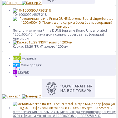
1041000090 ARS/S 218
Потолочная плита Prima DUNE Supreme Board Unperforated
1200x600x15 (Прима дюна суприм борд без перфорации)
Армстронг
Каркас 15/29 "PRIM" золото 1200мм
Новинки
NEW
Хиты продаж
ХИТ
Скидки
%
Металлическая панель LAY-IN Metal Экстра Микроперфорация Rg
0701 с флисом MicroLook 8 1200x600x8 арт.BP3725M6H2