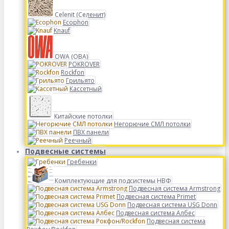
Celenit (Селенит)
Ecophon
Knauf
OWA (ОВА)
POKROVER
Rockfon
Грильято
Кассетный
Китайские потолки
Негорючие СМЛ потолки
ПВХ панели
Реечный
Подвесные системы
Гребенки
Комплектующие для подсистемы НВФ
Подвесная система Armstrong
Подвесная система Primet
Подвесная система USG Donn
Подвесная система Албес
Подвесная система