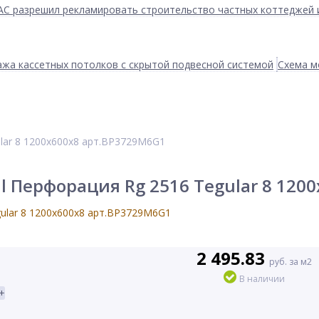
АС разрешил рекламировать строительство частных коттеджей 
жа кассетных потолков с скрытой подвесной системой
Схема м
lar 8 1200x600x8 арт.BP3729M6G1
 Перфорация Rg 2516 Tegular 8 120
2 495.83
руб. за м2
В наличии
+