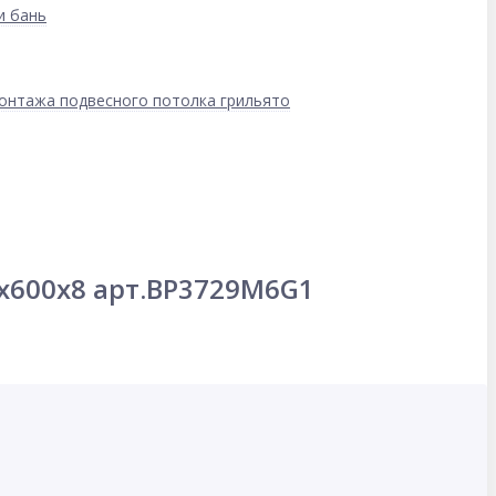
и бань
онтажа подвесного потолка грильято
0x600x8 арт.BP3729M6G1