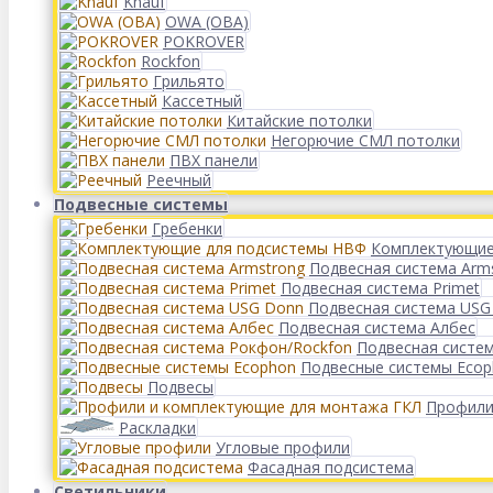
Knauf
OWA (ОВА)
POKROVER
Rockfon
Грильято
Кассетный
Китайские потолки
Негорючие СМЛ потолки
ПВХ панели
Реечный
Подвесные системы
Гребенки
Комплектующие
Подвесная система Arm
Подвесная система Primet
Подвесная система USG
Подвесная система Албес
Подвесная систе
Подвесные системы Eco
Подвесы
Профили
Раскладки
Угловые профили
Фасадная подсистема
Светильники