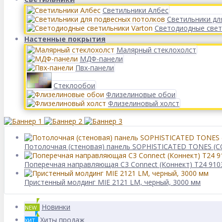
Светильники Албес
Светильники дл
Светодиодные свет
Настенные покрытия
Малярный стеклохолст
МДФ-панели
Пвх-панели
Стеклообои
Флизелиновые обои
Флизелиновый холст
Потолочная (стеновая) панель SOPHISTICATED TONES (С
Поперечная направляющая С3 Connect (Коннект) T24 910
Пристенный молдинг MIE 2121 LM, черный, 3000 мм
Новинки
NEW
Хиты продаж
ХИТ