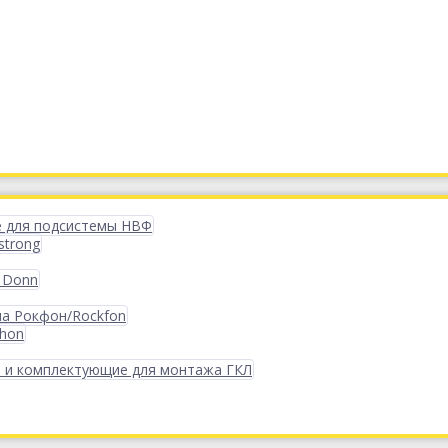
 для подсистемы НВФ
strong
 Donn
ма Рокфон/Rockfon
phon
 и комплектующие для монтажа ГКЛ