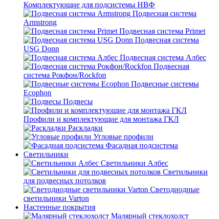
Комплектующие для подсистемы НВФ
Подвесная система
Armstrong
Подвесная система Primet
Подвесная система
USG Donn
Подвесная система Албес
Подвесная
система Рокфон/Rockfon
Подвесные системы
Ecophon
Подвесы
Профили и комплектующие для монтажа ГКЛ
Раскладки
Угловые профили
Фасадная подсистема
Светильники
Светильники Албес
Светильники
для подвесных потолков
Светодиодные
светильники Varton
Настенные покрытия
Малярный стеклохолст