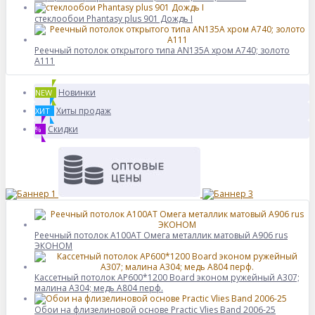
стеклообои Phantasy plus 901 Дождь I
Реечный потолок открытого типа AN135A хром А740; золото
А111
Новинки
NEW
Хиты продаж
ХИТ
Скидки
%
Реечный потолок A100AT Омега металлик матовый А906 rus
ЭКОНОМ
Кассетный потолок AP600*1200 Board эконом ружейный А307;
малина А304; медь А804 перф.
Обои на флизелиновой основе Practic Vlies Band 2006-25