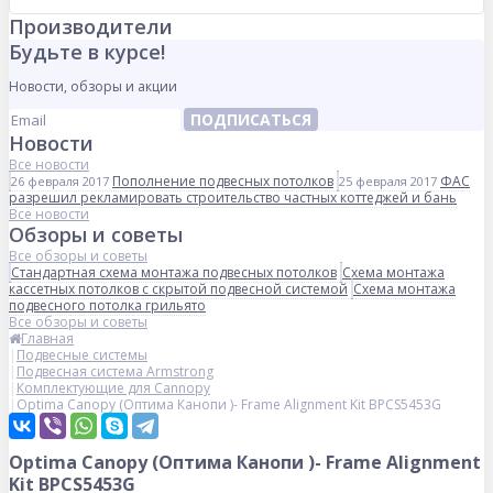
Производители
Будьте в курсе!
Новости, обзоры и акции
ПОДПИСАТЬСЯ
Новости
Все новости
Пополнение подвесных потолков
ФАС
26 февраля 2017
25 февраля 2017
разрешил рекламировать строительство частных коттеджей и бань
Все новости
Обзоры и советы
Все обзоры и советы
Стандартная схема монтажа подвесных потолков
Схема монтажа
кассетных потолков с скрытой подвесной системой
Схема монтажа
подвесного потолка грильято
Все обзоры и советы
Главная
Подвесные системы
Подвесная система Armstrong
Комплектующие для Cannopy
Optima Canopy (Оптима Канопи )- Frame Alignment Kit BPCS5453G
Optima Canopy (Оптима Канопи )- Frame Alignment
Kit BPCS5453G