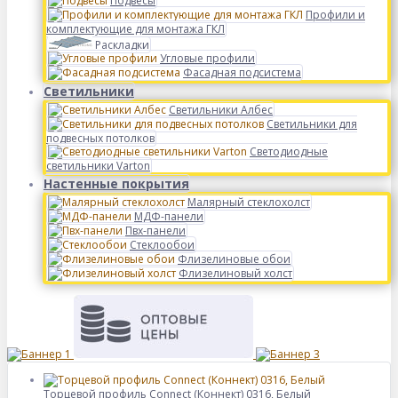
Подвесы
Профили и
комплектующие для монтажа ГКЛ
Раскладки
Угловые профили
Фасадная подсистема
Светильники
Светильники Албес
Светильники для
подвесных потолков
Светодиодные
светильники Varton
Настенные покрытия
Малярный стеклохолст
МДФ-панели
Пвх-панели
Стеклообои
Флизелиновые обои
Флизелиновый холст
Торцевой профиль Connect (Коннект) 0316, Белый