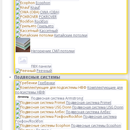
Ecophon
Knauf
OWA (ОВА)
POKROVER
Rockfon
Грильято
Кассетный
Китайские потолки
Негорючие СМЛ потолки
ПВХ панели
Реечный
Подвесные системы
Гребенки
Комплектующие для
подсистемы НВФ
Подвесная система Armstrong
Подвесная система Primet
Подвесная система USG Donn
Подвесная система Албес
Подвесная система
Рокфон/Rockfon
Подвесные системы Ecophon