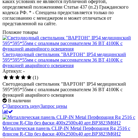
каких условиях не являются публичной офертой,
определяемой положениями Статьи 437 (п.2) Гражданского
кодекса РФ. * - Спеццена предоставляется только по
согласованию с менеджером и может отличаться от
представленной на сайте.
Похожие товары
Светодиодный светильник "ВАРТОН" IP54 медицинский
595*595*55мм с опаловым рассеивателем 36 ВТ 4100К с
функцией аварийного освещения
Артикул: -
(1)
Светодиодный светильник "ВАРТОН" IP54 медицинский
595*595*55мм с опаловым рассеивателем 36 ВТ 4100К с
функцией аварийного освещения
В наличии
Запросить цену
Запрос цены
Металлическая панель CLIP-IN Metal Перфорация Rg 2516 с
флисом R-Clip без фаски 400x2500x40 арт.BP3823M6H2