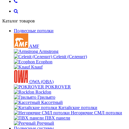
Каталог товаров
Подвесные потолки
AMF
Armstrong
Celenit (Селенит)
Ecophon
Knauf
OWA (ОВА)
POKROVER
Rockfon
Грильято
Кассетный
Китайские потолки
Негорючие СМЛ потолки
ПВХ панели
Реечный
Подвесные системы