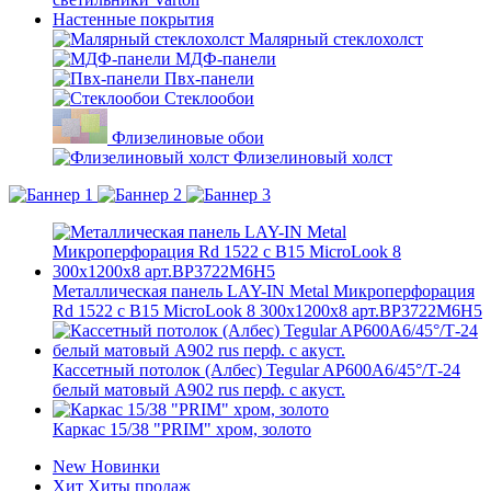
Настенные покрытия
Малярный стеклохолст
МДФ-панели
Пвх-панели
Стеклообои
Флизелиновые обои
Флизелиновый холст
Металлическая панель LAY-IN Metal Микроперфорация
Rd 1522 с В15 MicroLook 8 300x1200x8 арт.BP3722M6H5
Кассетный потолок (Албес) Tegular AP600A6/45°/Т-24
белый матовый А902 rus перф. с акуст.
Каркас 15/38 "PRIM" хром, золото
New
Новинки
Хит
Хиты продаж