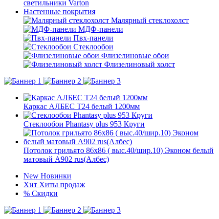
светильники Varton
Настенные покрытия
Малярный стеклохолст
МДФ-панели
Пвх-панели
Стеклообои
Флизелиновые обои
Флизелиновый холст
Каркас АЛБЕС Т24 белый 1200мм
Стеклообои Phantasy plus 953 Круги
Потолок грильято 86х86 ( выс.40/шир.10) Эконом белый
матовый А902 rus(Албес)
New
Новинки
Хит
Хиты продаж
%
Скидки