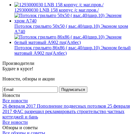
1293000030 LNB 158 корпус /с маг.пров./
Потолок грильято 50х50 ( выс.40/шир.10) Эконом хром
А740
Потолок грильято 86х86 ( выс.40/шир.10) Эконом белый
матовый А902 rus(Албес)
Производители
Будьте в курсе!
Новости, обзоры и акции
Подписаться
Новости
Все новости
26 февраля 2017
Пополнение подвесных потолков
25 февраля
2017
ФАС разрешил рекламировать строительство частных
коттеджей и бань
Все новости
Обзоры и советы
Все обзоры и советы