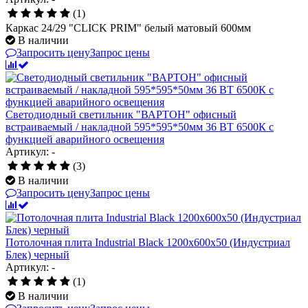
(1)
Каркас 24/29 "CLICK PRIM" белый матовый 600мм
В наличии
Запросить цену
Запрос цены
Светодиодный светильник "ВАРТОН" офисный
встраиваемый / накладной 595*595*50мм 36 ВТ 6500К с
функцией аварийного освещения
Артикул: -
(3)
В наличии
Запросить цену
Запрос цены
Потолочная плита Industrial Black 1200x600x50 (Индустриал
Блек) черный
Артикул: -
(1)
В наличии