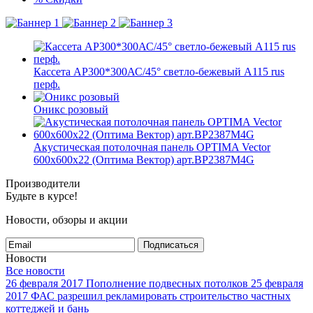
Кассета AP300*300АС/45° светло-бежевый А115 rus
перф.
Оникс розовый
Акустическая потолочная панель OPTIMA Vector
600x600x22 (Оптима Вектор) арт.BP2387M4G
Производители
Будьте в курсе!
Новости, обзоры и акции
Подписаться
Новости
Все новости
26 февраля 2017
Пополнение подвесных потолков
25 февраля
2017
ФАС разрешил рекламировать строительство частных
коттеджей и бань