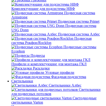
Гребенки
Комплектующие для подсистемы НВФ
Подвесная система
Armstrong
Подвесная система Primet
Подвесная система
USG Donn
Подвесная система Албес
Подвесная
система Рокфон/Rockfon
Подвесные системы
Ecophon
Подвесы
Профили и комплектующие для монтажа ГКЛ
Раскладки
Угловые профили
Фасадная подсистема
Светильники
Светильники Албес
Светильники
для подвесных потолков
Светодиодные
светильники Varton