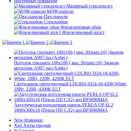
Настенные покрытия
Малярный стеклохолст
МДФ-панели
Пвх-панели
Стеклообои
Флизелиновые обои
Флизелиновый холст
Потолок грильято 100х100 ( выс.30/шир.10) Эконом
металлик А907 rus.(Албес)
Светильник светодиодный LDLR01-D24-18-4200-White,
18Вт, 220В, 4200К ELT
Акустическая потолочная панель PERLA OP SL2
1800x300x18 (Перла ОП СЛ2) арт.BP3096M4A
New
Новинки
Хит
Хиты продаж
%
Скидки