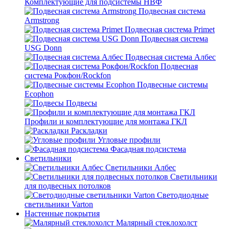
Комплектующие для подсистемы НВФ
Подвесная система
Armstrong
Подвесная система Primet
Подвесная система
USG Donn
Подвесная система Албес
Подвесная
система Рокфон/Rockfon
Подвесные системы
Ecophon
Подвесы
Профили и комплектующие для монтажа ГКЛ
Раскладки
Угловые профили
Фасадная подсистема
Светильники
Светильники Албес
Светильники
для подвесных потолков
Светодиодные
светильники Varton
Настенные покрытия
Малярный стеклохолст