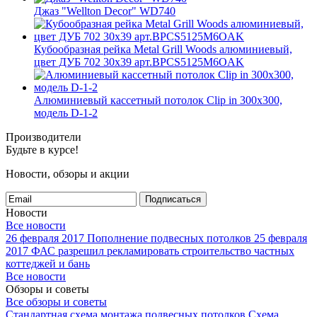
Джаз "Wellton Decor" WD740
Кубообразная рейка Metal Grill Woods алюминиевый,
цвет ДУБ 702 30x39 арт.BPCS5125M6OAK
Алюминиевый кассетный потолок Clip in 300х300,
модель D-1-2
Производители
Будьте в курсе!
Новости, обзоры и акции
Подписаться
Новости
Все новости
26 февраля 2017
Пополнение подвесных потолков
25 февраля
2017
ФАС разрешил рекламировать строительство частных
коттеджей и бань
Все новости
Обзоры и советы
Все обзоры и советы
Стандартная схема монтажа подвесных потолков
Схема