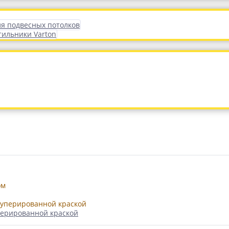
ля подвесных потолков
тильники Varton
перированной краской