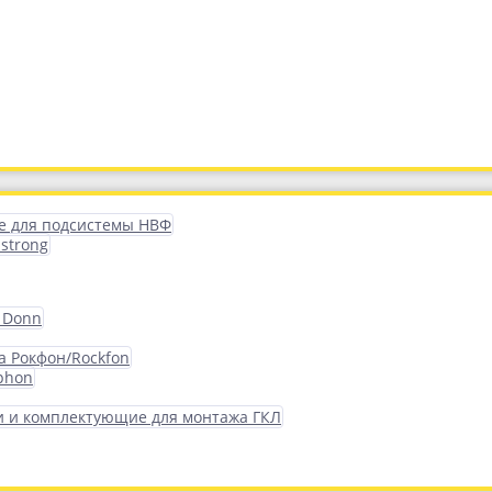
 для подсистемы НВФ
strong
 Donn
а Рокфон/Rockfon
phon
 и комплектующие для монтажа ГКЛ