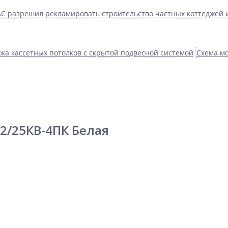
С разрешил рекламировать строительство частных коттеджей 
жа кассетных потолков с скрытой подвесной системой
Схема мо
2/25КВ-4ПК Белая