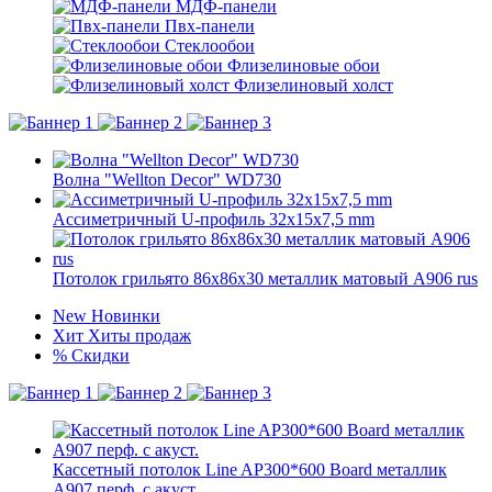
МДФ-панели
Пвх-панели
Стеклообои
Флизелиновые обои
Флизелиновый холст
Волна "Wellton Decor" WD730
Ассиметричный U-профиль 32x15x7,5 mm
Потолок грильято 86х86х30 металлик матовый А906 rus
New
Новинки
Хит
Хиты продаж
%
Скидки
Кассетный потолок Line AP300*600 Board металлик
А907 перф. с акуст.