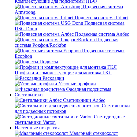
Комплектующие для подсистемы НВФ
Подвесная система
Armstrong
Подвесная система Primet
Подвесная система
USG Donn
Подвесная система Албес
Подвесная
система Рокфон/Rockfon
Подвесные системы
Ecophon
Подвесы
Профили и комплектующие для монтажа ГКЛ
Раскладки
Угловые профили
Фасадная подсистема
Светильники
Светильники Албес
Светильники
для подвесных потолков
Светодиодные
светильники Varton
Настенные покрытия
Малярный стеклохолст