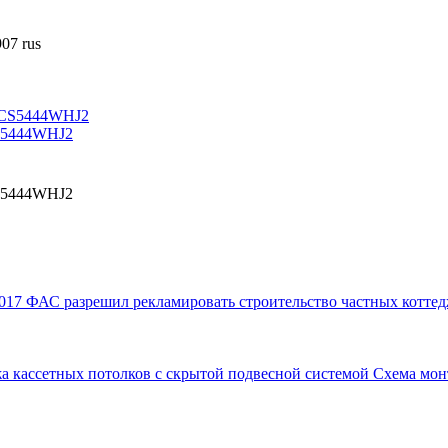
07 rus
CS5444WHJ2
CS5444WHJ2
017
ФАС разрешил рекламировать строительство частных коттед
а кассетных потолков с скрытой подвесной системой
Схема мон