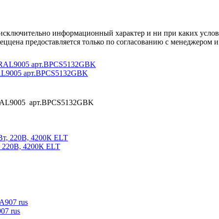
осят исключительно информационный характер и ни при каких усл
пеццена предоставляется только по согласованию с менеджером и
RAL9005 арт.BPCS5132GBK
 RAL9005 арт.BPCS5132GBK
 220В, 4200К ELT
07 rus