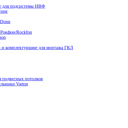
 для подсистемы НВФ
rong
 Donn
 Рокфон/Rockfon
hon
 и комплектующие для монтажа ГКЛ
я подвесных потолков
льники Varton