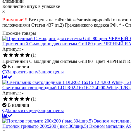
алюминий
Количество штук в упаковке
8
Внимание!!!
Все цены на сайте https://armstrong-potolki.ru н
положениями Статьи 437 (п.2) Гражданского кодекса РФ. * - С
Похожие товары
Пристенный C-молдинг для системы Grill 80 цвет ЧЕРНЫЙ 
Артикул: -
(1)
Пристенный C-молдинг для системы Grill 80 цвет ЧЕРНЫЙ
В наличии
Запросить цену
Запрос цены
Светильник светодиодный LDLR02-16x16-12-4200-White, 12Вт,
Артикул: -
(1)
В наличии
Запросить цену
Запрос цены
Потолок грильято 200х200 ( выс.30/шир.5) Эконом металлик А9