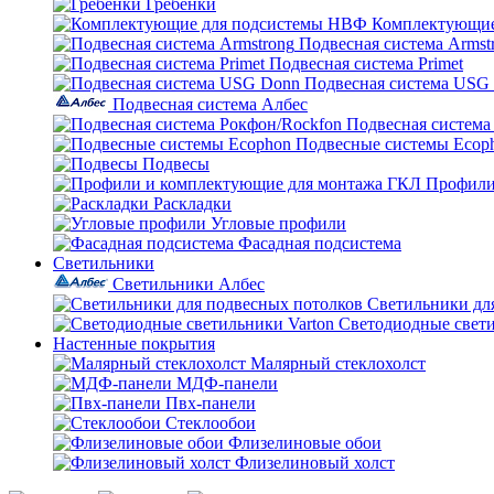
Гребенки
Комплектующие
Подвесная система Armst
Подвесная система Primet
Подвесная система USG
Подвесная система Албес
Подвесная система
Подвесные системы Ecop
Подвесы
Профили
Раскладки
Угловые профили
Фасадная подсистема
Светильники
Светильники Албес
Светильники дл
Светодиодные свети
Настенные покрытия
Малярный стеклохолст
МДФ-панели
Пвх-панели
Стеклообои
Флизелиновые обои
Флизелиновый холст