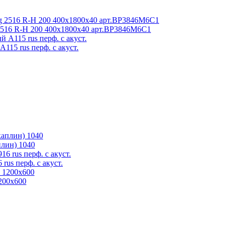
516 R-H 200 400x1800x40 арт.BP3846M6C1
115 rus перф. с акуст.
плин) 1040
us перф. с акуст.
200x600