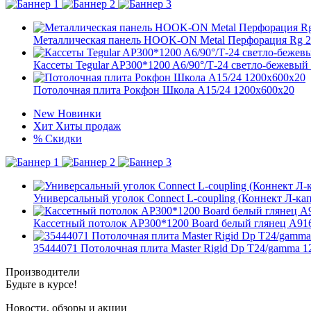
Металлическая панель HOOK-ON Metal Перфорация Rg 2
Кассеты Tegular AP300*1200 A6/90°/Т-24 светло-бежевый А
Потолочная плита Рокфон Школа A15/24 1200x600x20
New
Новинки
Хит
Хиты продаж
%
Скидки
Универсальный уголок Connect L-coupling (Коннект Л-ка
Кассетный потолок AP300*1200 Board белый глянец А916 r
35444071 Потолочная плита Master Rigid Dp T24/gamma 1
Производители
Будьте в курсе!
Новости, обзоры и акции