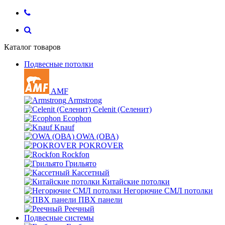
Каталог товаров
Подвесные потолки
AMF
Armstrong
Celenit (Селенит)
Ecophon
Knauf
OWA (ОВА)
POKROVER
Rockfon
Грильято
Кассетный
Китайские потолки
Негорючие СМЛ потолки
ПВХ панели
Реечный
Подвесные системы