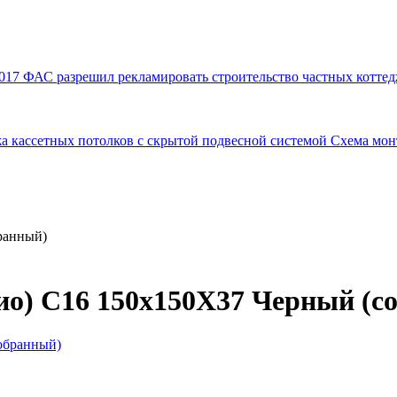
017
ФАС разрешил рекламировать строительство частных коттед
а кассетных потолков с скрытой подвесной системой
Схема мон
ранный)
лио) C16 150x150X37 Черный (с