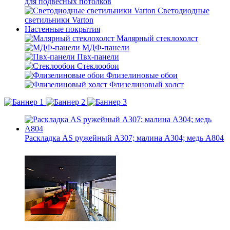
для подвесных потолков
Светодиодные
светильники Varton
Настенные покрытия
Малярный стеклохолст
МДФ-панели
Пвх-панели
Стеклообои
Флизелиновые обои
Флизелиновый холст
Раскладка AS ружейный А307; малина А304; медь А804