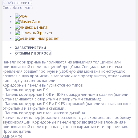
ОТЛОЖИТЬ
Способы оплаты
ХАРАКТЕРИСТИКИ
ОТЗЫВЫ И ВОПРОСЫ
Панели коридорные выполняются из алюминия толщиной или
оцинкованной стали толщиной до 1,0 мм. Специальная система
крепления создаёт прочную и удобную для монтажа конструкцию,
позволяющую проникать в запотолочное пространство, отщелкивая
лишь одну из стенок панели.
Коридорные панели выпускаются 4-х типов:
- Панель коридорная ПК
- Панель коридорная ПК-R и ПК-RS с закругленными краями (панели
устанавливаются с открытыми и закрытыми стыками);
- Панель коридорная ПК-F и ПК-FS с кромкой (панели устанавливаются с
открытыми и закрытыми стыками).
- Панель коридорная итальянского дизайна.
Различные типы перфорации позволяют с успехом решать проблему
звукоизоляции. Коридорные панели производятся из алюминия и
оцинкованной стали в разных цветовых вариантах и типоразмерах.
Производитель
AMF (АМФ)