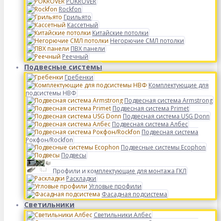
POKROVER
Rockfon
Грильято
Кассетный
Китайские потолки
Негорючие СМЛ потолки
ПВХ панели
Реечный
Подвесные системы
Гребенки
Комплектующие для
подсистемы НВФ
Подвесная система Armstrong
Подвесная система Primet
Подвесная система USG Donn
Подвесная система Албес
Подвесная система
Рокфон/Rockfon
Подвесные системы Ecophon
Подвесы
Профили и комплектующие для монтажа ГКЛ
Раскладки
Угловые профили
Фасадная подсистема
Светильники
Светильники Албес