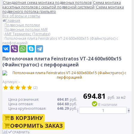
Стандартная схема монтажа подвесных потолков
Схема монтажа
кассетных потолков с скрытой подвесной системой
Схема монтажа
подвесного потолка грильято
Все обзоры и советы
Главная
Подвесные потолки
Подвесные потолки AMF
AMF Терматекс (Termatex)
Потолочная плита Feinstratos VT-24 600x600x15 (Файнстратос) с
перфорацией
Потолочная плита Feinstratos VT-24 600x600x15
(Файнстратос) с перфорацией
Артикул: -
(2)
694.81
руб. за м2
Цена розничная:
694.81
руб.
Цена оптовая:
664.60
руб.
В наличии
Цена крупнооптовая:
646.29
руб.
-
+
В КОРЗИНУ
ОФОРМИТЬ ЗАКАЗ
СРАВНИТЬ