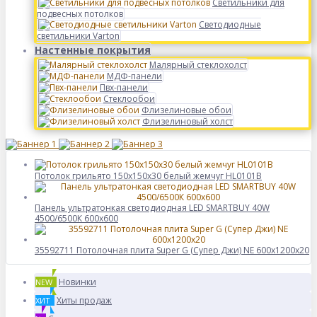
Светильники для
подвесных потолков
Светодиодные
светильники Varton
Настенные покрытия
Малярный стеклохолст
МДФ-панели
Пвх-панели
Стеклообои
Флизелиновые обои
Флизелиновый холст
Потолок грильято 150х150х30 белый жемчуг HL0101B
Панель ультратонкая светодиодная LED SMARTBUY 40W
4500/6500К 600х600
35592711 Потолочная плита Super G (Супер Джи) NE 600x1200x20
Новинки
NEW
Хиты продаж
ХИТ