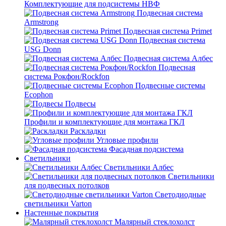
Комплектующие для подсистемы НВФ
Подвесная система
Armstrong
Подвесная система Primet
Подвесная система
USG Donn
Подвесная система Албес
Подвесная
система Рокфон/Rockfon
Подвесные системы
Ecophon
Подвесы
Профили и комплектующие для монтажа ГКЛ
Раскладки
Угловые профили
Фасадная подсистема
Светильники
Светильники Албес
Светильники
для подвесных потолков
Светодиодные
светильники Varton
Настенные покрытия
Малярный стеклохолст