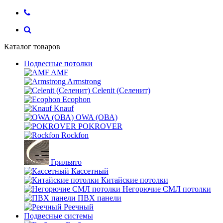
Каталог товаров
Подвесные потолки
AMF
Armstrong
Celenit (Селенит)
Ecophon
Knauf
OWA (ОВА)
POKROVER
Rockfon
Грильято
Кассетный
Китайские потолки
Негорючие СМЛ потолки
ПВХ панели
Реечный
Подвесные системы