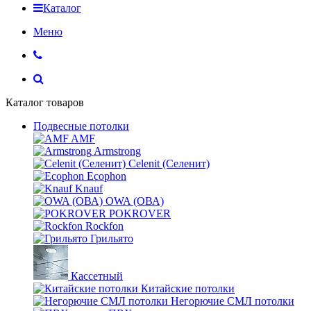
Каталог
Меню
Каталог товаров
Подвесные потолки
AMF
Armstrong
Celenit (Селенит)
Ecophon
Knauf
OWA (ОВА)
POKROVER
Rockfon
Грильято
Кассетный
Китайские потолки
Негорючие СМЛ потолки