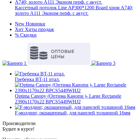
Кассетный потолок Line AP300*1200 Board хром А740;
золото А111 Эконом перф. с акуст.
New
Новинки
Хит
Хиты продаж
%
Скидки
Гребенка BT-11 итал.
Optima Canopy (Оптима Канопи )- Large Rectangle
2390x1170x22 BPCS5449WHJ2
F-молдинг, окрашенный, для панелей толщиной 16мм
Производители
Будьте в курсе!