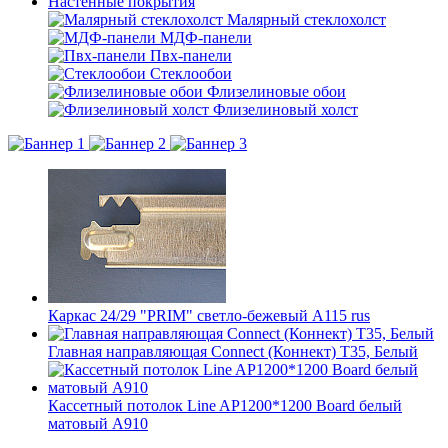
Настенные покрытия
Малярный стеклохолст
МДФ-панели
Пвх-панели
Стеклообои
Флизелиновые обои
Флизелиновый холст
Каркас 24/29 "PRIM" светло-бежевый А115 rus
Главная направляющая Connect (Коннект) T35, Белый
Кассетный потолок Line AP1200*1200 Board белый
матовый А910