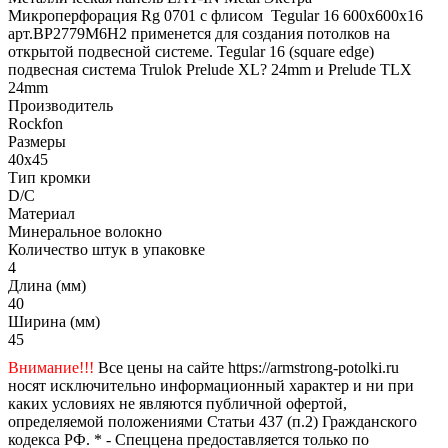
Микроперфорация Rg 0701 с флисом Tegular 16 600x600x16
арт.BP2779M6H2 применется для создания потолков на
открытой подвесной системе. Tegular 16 (square edge)
подвесная система Trulok Prelude XL? 24mm и Prelude TLX
24mm
Производитель
Rockfon
Размеры
40x45
Тип кромки
D/C
Материал
Минеральное волокно
Количество штук в упаковке
4
Длина (мм)
40
Ширина (мм)
45
Внимание!!!
Все цены на сайте https://armstrong-potolki.ru
носят исключительно информационный характер и ни при
каких условиях не являются публичной офертой,
определяемой положениями Статьи 437 (п.2) Гражданского
кодекса РФ. * - Спеццена предоставляется только по