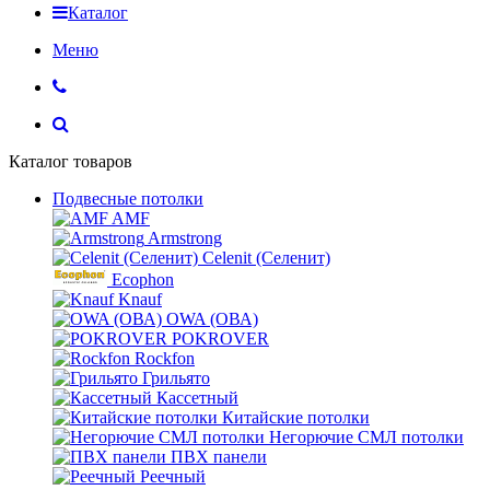
Каталог
Меню
Каталог товаров
Подвесные потолки
AMF
Armstrong
Celenit (Селенит)
Ecophon
Knauf
OWA (ОВА)
POKROVER
Rockfon
Грильято
Кассетный
Китайские потолки
Негорючие СМЛ потолки
ПВХ панели
Реечный