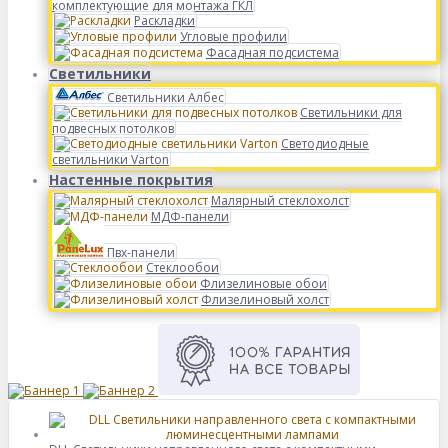
комплектующие для монтажа ГКЛ
Раскладки
Угловые профили
Фасадная подсистема
Светильники
Светильники Албес
Светильники для
подвесных потолков
Светодиодные
светильники Varton
Настенные покрытия
Малярный стеклохолст
МДФ-панели
Пвх-панели
Стеклообои
Флизелиновые обои
Флизелиновый холст