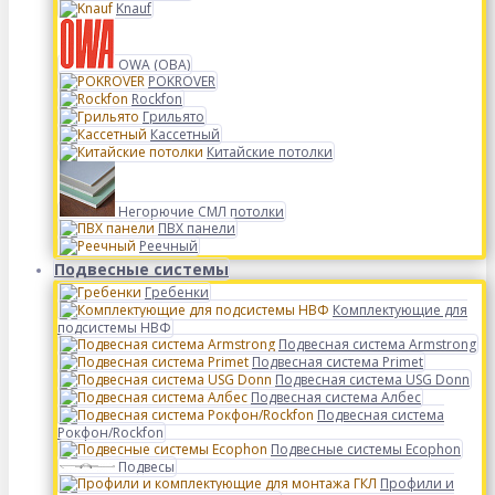
Knauf
OWA (ОВА)
POKROVER
Rockfon
Грильято
Кассетный
Китайские потолки
Негорючие СМЛ потолки
ПВХ панели
Реечный
Подвесные системы
Гребенки
Комплектующие для
подсистемы НВФ
Подвесная система Armstrong
Подвесная система Primet
Подвесная система USG Donn
Подвесная система Албес
Подвесная система
Рокфон/Rockfon
Подвесные системы Ecophon
Подвесы
Профили и