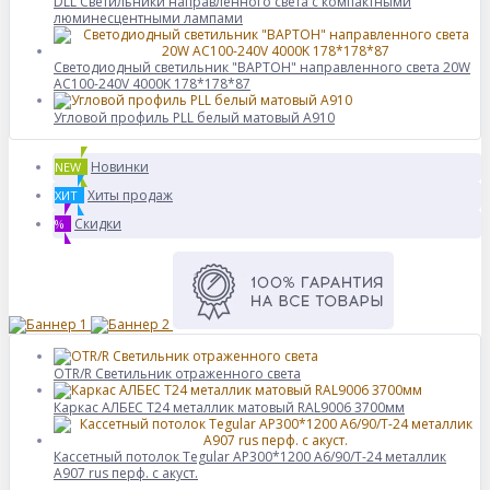
DLL Светильники направленного света с компактными
люминесцентными лампами
Светодиодный светильник "ВАРТОН" направленного света 20W
AC100-240V 4000K 178*178*87
Угловой профиль PLL белый матовый А910
Новинки
NEW
Хиты продаж
ХИТ
Скидки
%
OTR/R Светильник отраженного света
Каркас АЛБЕС Т24 металлик матовый RAL9006 3700мм
Кассетный потолок Tegular AP300*1200 A6/90/Т-24 металлик
А907 rus перф. с акуст.