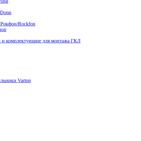
rong
 Donn
 Рокфон/Rockfon
hon
 и комплектующие для монтажа ГКЛ
льники Varton