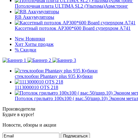
Потолочная плита ULTIMA SL2 (Ультима)Армстронг
RB Аккумуляторы
Кассетный потолок AP300*600 Board суперхром А741
New
Новинки
Хит
Хиты продаж
%
Скидки
стеклообои Phantasy plus 935 Кубики
1113000010 OTS 218
Потолок грильято 100х100 ( выс.50/шир.10) Эконом мета
Производители
Будьте в курсе!
Новости, обзоры и акции
Подписаться