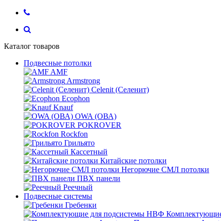
Каталог товаров
Подвесные потолки
AMF
Armstrong
Celenit (Селенит)
Ecophon
Knauf
OWA (ОВА)
POKROVER
Rockfon
Грильято
Кассетный
Китайские потолки
Негорючие СМЛ потолки
ПВХ панели
Реечный
Подвесные системы
Гребенки
Комплектующие