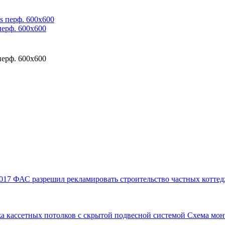
перф. 600x600
перф. 600x600
017
ФАС разрешил рекламировать строительство частных коттед
а кассетных потолков с скрытой подвесной системой
Схема мон