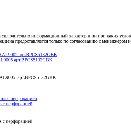
осят исключительно информационный характер и ни при каких усл
пеццена предоставляется только по согласованию с менеджером и
RAL9005 арт.BPCS5132GBK
 RAL9005 арт.BPCS5132GBK
s с перфорацией
s с перфорацией