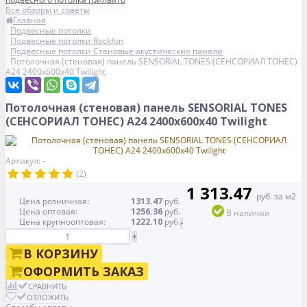
Все обзоры и советы
Главная
Подвесные потолки
Подвесные потолки Rockfon
Подвесные потолки Стеновые акустические панели
Потолочная (стеновая) панель SENSORIAL TONES (СЕНСОРИАЛ ТОНЕС)
A24 2400x600x40 Twilight
Потолочная (стеновая) панель SENSORIAL TONES
(СЕНСОРИАЛ ТОНЕС) A24 2400x600x40 Twilight
Артикул: -
(2)
1 313.47
руб. за м2
Цена розничная:
1313.47
руб.
Цена оптовая:
1256.36
руб.
В наличии
Цена крупнооптовая:
1222.10
руб.
-
+
В КОРЗИНУ
ОФОРМИТЬ ЗАКАЗ
СРАВНИТЬ
ОТЛОЖИТЬ