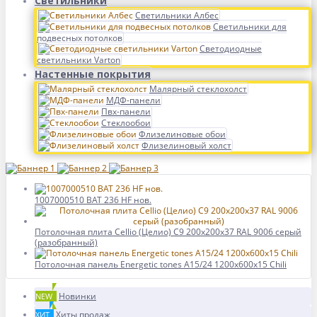
Светильники
Светильники Албес
Светильники для
подвесных потолков
Светодиодные
светильники Varton
Настенные покрытия
Малярный стеклохолст
МДФ-панели
Пвх-панели
Стеклообои
Флизелиновые обои
Флизелиновый холст
1007000510 BAT 236 HF нов.
Потолочная плита Cellio (Целио) C9 200x200x37 RAL 9006 серый
(разобранный)
Потолочная панель Energetic tones A15/24 1200x600x15 Chili
Новинки
NEW
Хиты продаж
ХИТ