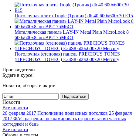
Потолочная плита Tropic (Тропик) db 40 600x600x30 E15
Металлическая панель LAY-IN Metal Plain MicroLook 8
600x600x8 арт.BP2175M6C1
Потолочная (стеновая) панель PRECIOUS TONES
(ПРЕCИОУС ТОНЕС) E24S8 600x600x20 Mercury
Производители
Будьте в курсе!
Новости, обзоры и акции
Подписаться
Новости
Все новости
26 февраля 2017
Пополнение подвесных потолков
25 февраля
2017
ФАС разрешил рекламировать строительство частных
коттеджей и бань
Все новости
Обзоры и советы