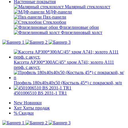
Настенные покрытия
Малярный стеклохолст
МДФ-панели
Пвх-панели
Стеклообои
Флизелиновые обои
Флизелиновый холст
Кассета AP300*300АС/45° хром А741; золото А111
перф. с акуст.
Профиль 180х40х40х50 (Костыль 45*) с покраской, м/п
4501006510 BS 2031-1 TR1
New
Новинки
Хит
Хиты продаж
%
Скидки