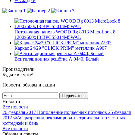
%
Скидки
Потолочная панель WOOD Rg 8013 MicroLook 8
1200x600x13 BPCS5014M5WAL
Каркас 24/29 "CLICK PRIM" металлик А907
Вентиляционная решётка А 0440, Белый
Производители
Будьте в курсе!
Новости, обзоры и акции
Подписаться
Новости
Все новости
26 февраля 2017
Пополнение подвесных потолков
25 февраля
2017
ФАС разрешил рекламировать строительство частных
коттеджей и бань
Все новости
Обзоры и советы