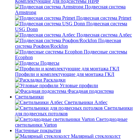
Комплектующие для подсистемы НВФ
Подвесная система
Armstrong
Подвесная система Primet
Подвесная система
USG Donn
Подвесная система Албес
Подвесная
система Рокфон/Rockfon
Подвесные системы
Ecophon
Подвесы
Профили и комплектующие для монтажа ГКЛ
Раскладки
Угловые профили
Фасадная подсистема
Светильники
Светильники Албес
Светильники
для подвесных потолков
Светодиодные
светильники Varton
Настенные покрытия
Малярный стеклохолст