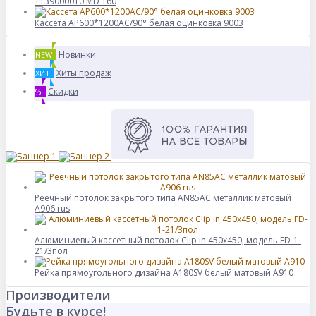
1139000010 MD 160
Кассета AP600*1200AC/90° белая оцинковка 9003
Новинки
NEW
Хиты продаж
ХИТ
Скидки
%
Реечный потолок закрытого типа AN85AС металлик матовый
А906 rus
Алюминиевый кассетный потолок Clip in 450х450, модель FD-1-
21/3пол
Рейка прямоугольного дизайна A180SV белый матовый А910
Производители
Будьте в курсе!