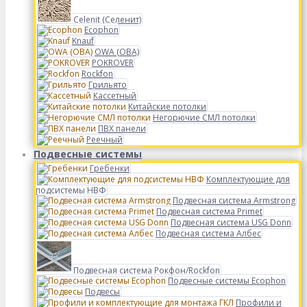
Celenit (Селенит)
Ecophon
Knauf
OWA (ОВА)
POKROVER
Rockfon
Грильято
Кассетный
Китайские потолки
Негорючие СМЛ потолки
ПВХ панели
Реечный
Подвесные системы
Гребенки
Комплектующие для
подсистемы НВФ
Подвесная система Armstrong
Подвесная система Primet
Подвесная система USG Donn
Подвесная система Албес
Подвесная система Рокфон/Rockfon
Подвесные системы Ecophon
Подвесы
Профили и