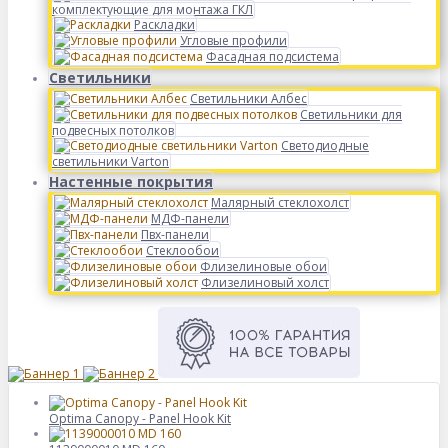
комплектующие для монтажа ГКЛ
Раскладки
Угловые профили
Фасадная подсистема
Светильники
Светильники Албес
Светильники для
подвесных потолков
Светодиодные
светильники Varton
Настенные покрытия
Малярный стеклохолст
МДФ-панели
Пвх-панели
Стеклообои
Флизелиновые обои
Флизелиновый холст
Optima Canopy - Panel Hook Kit