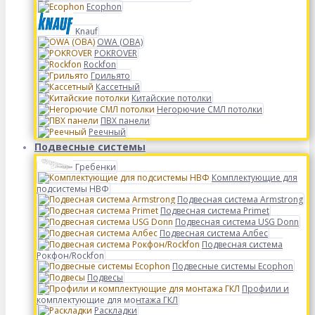
Ecophon
Knauf
OWA (ОВА)
POKROVER
Rockfon
Грильято
Кассетный
Китайские потолки
Негорючие СМЛ потолки
ПВХ панели
Реечный
Подвесные системы
Гребенки
Комплектующие для
подсистемы НВФ
Подвесная система Armstrong
Подвесная система Primet
Подвесная система USG Donn
Подвесная система Албес
Подвесная система
Рокфон/Rockfon
Подвесные системы Ecophon
Подвесы
Профили и
комплектующие для монтажа ГКЛ
Раскладки