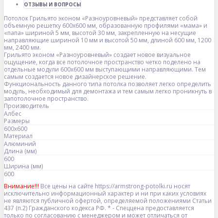
ОТЗЫВЫ И ВОПРОСЫ
Потолок Грильято эконом «Разноуровневый» представляет собой
объемную решетку 600х600 мм, образованную профилями «мама» и
«папа» шириной 5 мм, высотой 30 мм, закрепленную на несущие
направляющие шириной 10 мм и высотой 50 мм, длиной 600 мм, 1200
мм, 2400 мм.
Грильято эконом «Разноуровневый» создает новое визуальное
ощущение, когда все потолочное пространство четко поделено на
отдельные модули 600х600 мм выступающими направляющими. Тем
самым создается новое дизайнерское решение.
Функциональность данного типа потолка позволяет легко определить
модуль, необходимый для демонтажа и тем самым легко проникнуть в
запотолочное пространство.
Производитель
Албес
Размеры
600x600
Материал
Алюминий
Длина (мм)
600
Ширина (мм)
600
Внимание!!!
Все цены на сайте https://armstrong-potolki.ru носят
исключительно информационный характер и ни при каких условиях
не являются публичной офертой, определяемой положениями Статьи
437 (п.2) Гражданского кодекса РФ. * - Спеццена предоставляется
только по согласованию с менеджером и может отличаться от