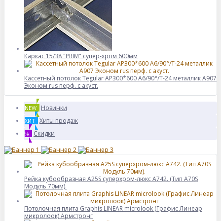
Каркас 15/38 "PRIM" супер-хром 600мм
Кассетный потолок Tegular AP300*600 A6/90°/Т-24 металлик А907
Эконом rus перф. с акуст.
Новинки
NEW
Хиты продаж
ХИТ
Скидки
%
Рейка кубообразная A25S суперхром-люкс А742. (Тип A70S
Модуль 70мм).
Потолочная плита Graphis LINEAR microlook (Графис Линеар
микролоок) Армстронг