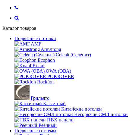
Каталог товаров
Подвесные потолки
AMF
Armstrong
Celenit (Селенит)
Ecophon
Knauf
OWA (ОВА)
POKROVER
Rockfon
Грильято
Кассетный
Китайские потолки
Негорючие СМЛ потолки
ПВХ панели
Реечный
Подвесные системы