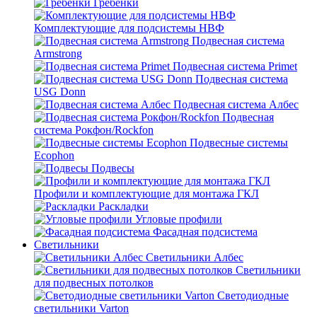
Гребенки
Комплектующие для подсистемы НВФ
Подвесная система
Armstrong
Подвесная система Primet
Подвесная система
USG Donn
Подвесная система Албес
Подвесная
система Рокфон/Rockfon
Подвесные системы
Ecophon
Подвесы
Профили и комплектующие для монтажа ГКЛ
Раскладки
Угловые профили
Фасадная подсистема
Светильники
Светильники Албес
Светильники
для подвесных потолков
Светодиодные
светильники Varton