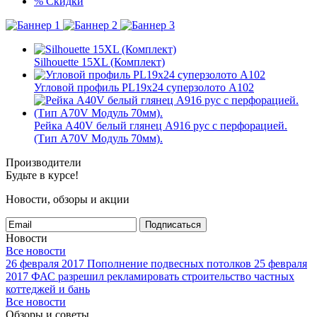
%
Скидки
Silhouette 15XL (Комплект)
Угловой профиль PL19x24 суперзолото А102
Рейка A40V белый глянец A916 рус с перфорацией.
(Тип A70V Модуль 70мм).
Производители
Будьте в курсе!
Новости, обзоры и акции
Подписаться
Новости
Все новости
26 февраля 2017
Пополнение подвесных потолков
25 февраля
2017
ФАС разрешил рекламировать строительство частных
коттеджей и бань
Все новости
Обзоры и советы