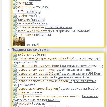
Knauf
OWA (ОВА)
POKROVER
Rockfon
Грильято
Кассетный
Китайские потолки
Негорючие СМЛ потолки
ПВХ панели
Реечный
Подвесные системы
Гребенки
Комплектующие для
подсистемы НВФ
Подвесная система Armstrong
Подвесная система Primet
Подвесная система USG Donn
Подвесная система Албес
Подвесная система
Рокфон/Rockfon
Подвесные системы Ecophon
Подвесы
Профили и
комплектующие для монтажа ГКЛ
Раскладки