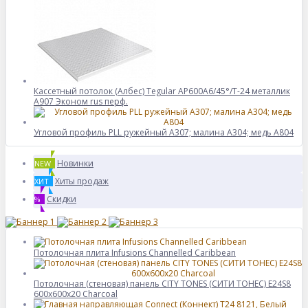
Кассетный потолок (Албес) Tegular AP600A6/45°/Т-24 металлик
А907 Эконом rus перф.
Угловой профиль PLL ружейный А307; малина А304; медь А804
Новинки
NEW
Хиты продаж
ХИТ
Скидки
%
Потолочная плита Infusions Channelled Caribbean
Потолочная (стеновая) панель CITY TONES (CИТИ ТОНЕС) E24S8
600x600x20 Charcoal