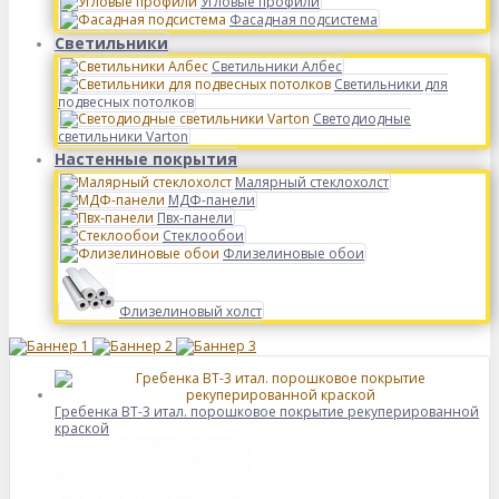
Угловые профили
Фасадная подсистема
Светильники
Светильники Албес
Светильники для
подвесных потолков
Светодиодные
светильники Varton
Настенные покрытия
Малярный стеклохолст
МДФ-панели
Пвх-панели
Стеклообои
Флизелиновые обои
Флизелиновый холст
Гребенка BT-3 итал. порошковое покрытие рекуперированной
краской