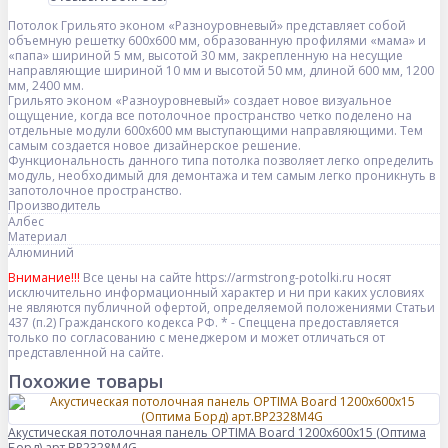
Потолок Грильято эконом «Разноуровневый» представляет собой
объемную решетку 600х600 мм, образованную профилями «мама» и
«папа» шириной 5 мм, высотой 30 мм, закрепленную на несущие
направляющие шириной 10 мм и высотой 50 мм, длиной 600 мм, 1200
мм, 2400 мм.
Грильято эконом «Разноуровневый» создает новое визуальное
ощущение, когда все потолочное пространство четко поделено на
отдельные модули 600х600 мм выступающими направляющими. Тем
самым создается новое дизайнерское решение.
Функциональность данного типа потолка позволяет легко определить
модуль, необходимый для демонтажа и тем самым легко проникнуть в
запотолочное пространство.
Производитель
Албес
Материал
Алюминий
Внимание!!!
Все цены на сайте https://armstrong-potolki.ru носят
исключительно информационный характер и ни при каких условиях
не являются публичной офертой, определяемой положениями Статьи
437 (п.2) Гражданского кодекса РФ. * - Спеццена предоставляется
только по согласованию с менеджером и может отличаться от
представленной на сайте.
Похожие товары
Акустическая потолочная панель OPTIMA Board 1200x600x15 (Оптима
Борд) арт.BP2328M4G