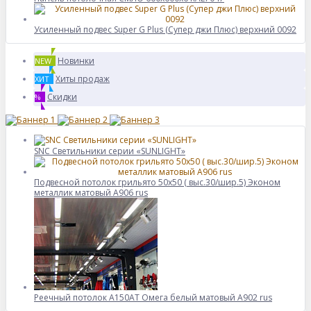
Усиленный подвес Super G Plus (Супер джи Плюс) верхний 0092
Новинки
NEW
Хиты продаж
ХИТ
Скидки
%
SNC Светильники серии «SUNLIGHT»
Подвесной потолок грильято 50х50 ( выс.30/шир.5) Эконом
металлик матовый А906 rus
Реечный потолок A150AT Омега белый матовый А902 rus