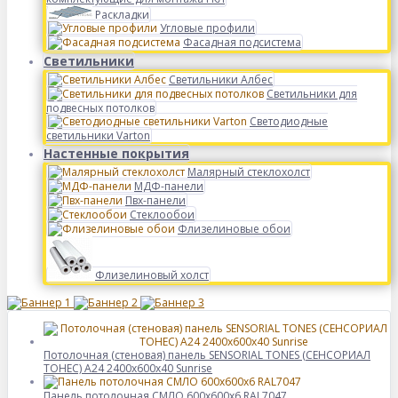
Раскладки
Угловые профили
Фасадная подсистема
Светильники
Светильники Албес
Светильники для
подвесных потолков
Светодиодные
светильники Varton
Настенные покрытия
Малярный стеклохолст
МДФ-панели
Пвх-панели
Стеклообои
Флизелиновые обои
Флизелиновый холст
Потолочная (стеновая) панель SENSORIAL TONES (СЕНСОРИАЛ
ТОНЕС) A24 2400x600x40 Sunrise
Панель потолочная СМЛО 600x600x6 RAL7047