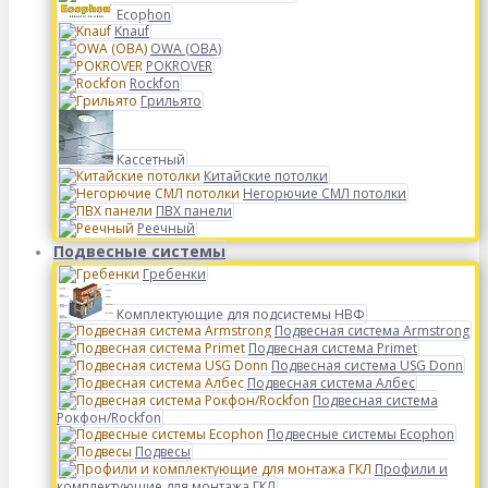
Ecophon
Knauf
OWA (ОВА)
POKROVER
Rockfon
Грильято
Кассетный
Китайские потолки
Негорючие СМЛ потолки
ПВХ панели
Реечный
Подвесные системы
Гребенки
Комплектующие для подсистемы НВФ
Подвесная система Armstrong
Подвесная система Primet
Подвесная система USG Donn
Подвесная система Албес
Подвесная система
Рокфон/Rockfon
Подвесные системы Ecophon
Подвесы
Профили и
комплектующие для монтажа ГКЛ