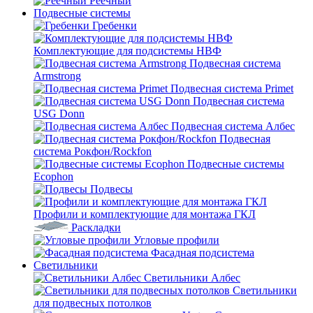
Реечный
Подвесные системы
Гребенки
Комплектующие для подсистемы НВФ
Подвесная система
Armstrong
Подвесная система Primet
Подвесная система
USG Donn
Подвесная система Албес
Подвесная
система Рокфон/Rockfon
Подвесные системы
Ecophon
Подвесы
Профили и комплектующие для монтажа ГКЛ
Раскладки
Угловые профили
Фасадная подсистема
Светильники
Светильники Албес
Светильники
для подвесных потолков