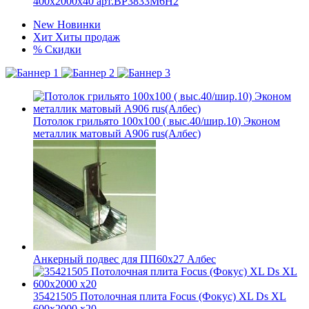
400x2000x40 арт.BP3833M6H2
New
Новинки
Хит
Хиты продаж
%
Скидки
Потолок грильято 100х100 ( выс.40/шир.10) Эконом
металлик матовый А906 rus(Албес)
Анкерный подвес для ПП60х27 Албес
35421505 Потолочная плита Focus (Фокус) XL Ds XL
600x2000 x20