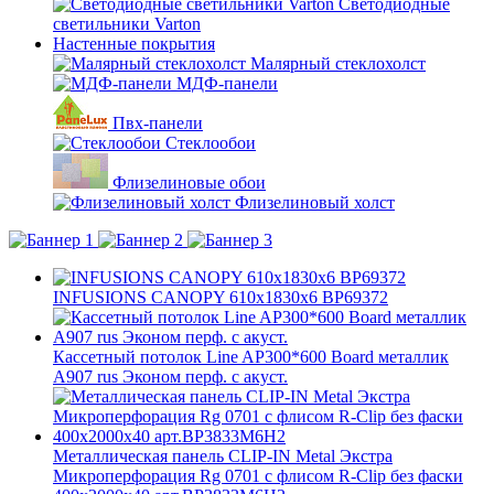
Светодиодные
светильники Varton
Настенные покрытия
Малярный стеклохолст
МДФ-панели
Пвх-панели
Стеклообои
Флизелиновые обои
Флизелиновый холст
INFUSIONS CANOPY 610x1830x6 BP69372
Кассетный потолок Line AP300*600 Board металлик
А907 rus Эконом перф. с акуст.
Металлическая панель CLIP-IN Metal Экстра
Микроперфорация Rg 0701 с флисом R-Clip без фаски