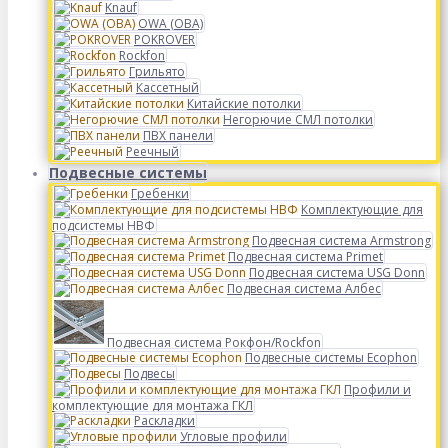
Knauf
OWA (ОВА)
POKROVER
Rockfon
Грильято
Кассетный
Китайские потолки
Негорючие СМЛ потолки
ПВХ панели
Реечный
Подвесные системы
Гребенки
Комплектующие для
подсистемы НВФ
Подвесная система Armstrong
Подвесная система Primet
Подвесная система USG Donn
Подвесная система Албес
Подвесная система Рокфон/Rockfon
Подвесные системы Ecophon
Подвесы
Профили и
комплектующие для монтажа ГКЛ
Раскладки
Угловые профили