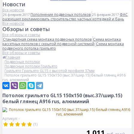
Новости
Все новости
Пополнение подвесных потолков
ФАС
26 февраля 2017
25 февраля 2017
разрешил рекламировать строительство частных коттеджей и бань
Все новости
Обзоры и советы
Все обзоры и советы
Стандартная схема монтажа подвесных потолков
Схема монтажа
кассетных потолков с скрытой подвесной системой
Схема монтажа
подвесного потолка грильято
Все обзоры и советы
Главная
Подвесные потолки
Подвесные потолки Грильято
Грильято Грильято GL15 с высотой профиля 37мм
Потолок грильято GL15 150х150 (выс.37/шир.15) белый глянец А916
rus, алюминий
Потолок грильято GL15 150х150 (выс.37/шир.15)
белый глянец А916 rus, алюминий
Артикул: -
(1)
1 011