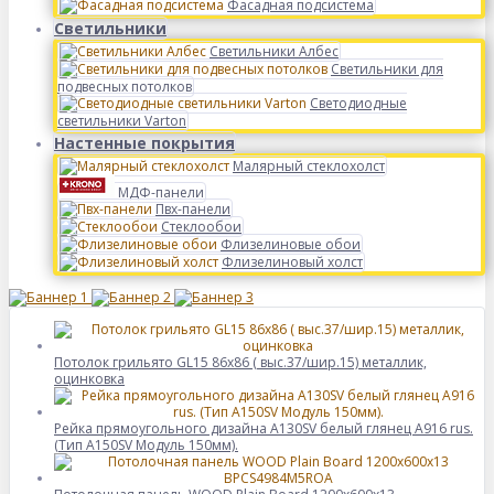
Фасадная подсистема
Светильники
Светильники Албес
Светильники для
подвесных потолков
Светодиодные
светильники Varton
Настенные покрытия
Малярный стеклохолст
МДФ-панели
Пвх-панели
Стеклообои
Флизелиновые обои
Флизелиновый холст
Потолок грильято GL15 86х86 ( выс.37/шир.15) металлик,
оцинковка
Рейка прямоугольного дизайна A130SV белый глянец A916 rus.
(Тип A150SV Модуль 150мм).