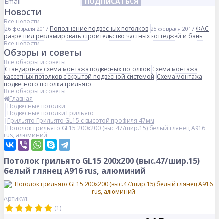
ПОДПИСАТЬСЯ
Новости
Все новости
Пополнение подвесных потолков
ФАС
26 февраля 2017
25 февраля 2017
разрешил рекламировать строительство частных коттеджей и бань
Все новости
Обзоры и советы
Все обзоры и советы
Стандартная схема монтажа подвесных потолков
Схема монтажа
кассетных потолков с скрытой подвесной системой
Схема монтажа
подвесного потолка грильято
Все обзоры и советы
Главная
Подвесные потолки
Подвесные потолки Грильято
Грильято Грильято GL15 с высотой профиля 47мм
Потолок грильято GL15 200х200 (выс.47/шир.15) белый глянец А916
rus, алюминий
Потолок грильято GL15 200х200 (выс.47/шир.15)
белый глянец А916 rus, алюминий
Артикул: -
(1)