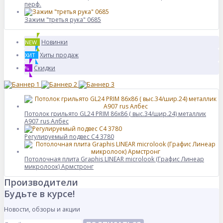
перф.
Зажим "третья рука" 0685
Новинки
NEW
Хиты продаж
ХИТ
Скидки
%
Потолок грильято GL24 PRIM 86х86 ( выс.34/шир.24) металлик
А907 rus Албес
Регулируемый подвес C4 3780
Потолочная плита Graphis LINEAR microlook (Графис Линеар
микролоок) Армстронг
Производители
Будьте в курсе!
Новости, обзоры и акции