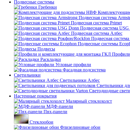
Подвесные системы
Гребенки
Комплектующие
Подвесная система Armst
Подвесная система Primet
Подвесная система USG
Подвесная система Албес
Подвесная система
Подвесные системы Ecop
Подвесы
Профили
Раскладки
Угловые профили
Фасадная подсистема
Светильники
Светильники Албес
Светильники дл
Светодиодные свети
Настенные покрытия
Малярный стеклохолст
МДФ-панели
Пвх-панели
Стеклообои
Флизелиновые обои