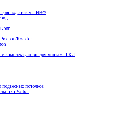
 для подсистемы НВФ
rong
 Donn
 Рокфон/Rockfon
hon
 и комплектующие для монтажа ГКЛ
я подвесных потолков
льники Varton