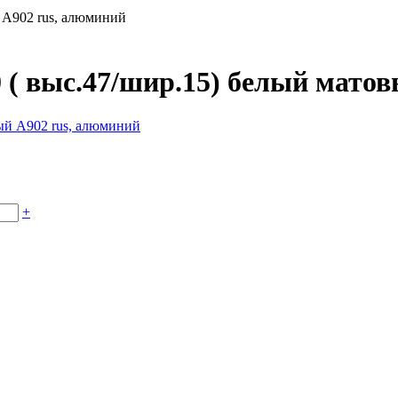
 А902 rus, алюминий
 ( выс.47/шир.15) белый мато
+