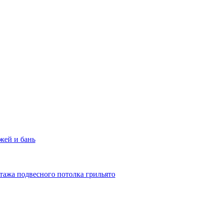
жей и бань
тажа подвесного потолка грильято