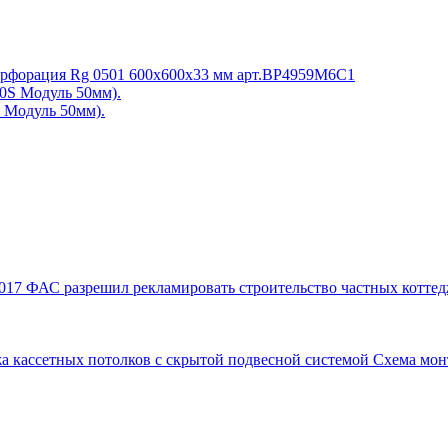
 Перфорация Rg 0501 600x600x33 мм арт.BP4959M6C1
 Модуль 50мм).
017
ФАС разрешил рекламировать строительство частных коттед
а кассетных потолков с скрытой подвесной системой
Схема мон