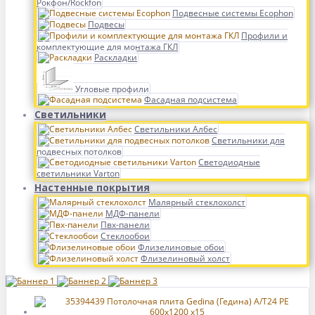
Рокфон/Rockfon
Подвесные системы Ecophon
Подвесы
Профили и
комплектующие для монтажа ГКЛ
Раскладки
Угловые профили
Фасадная подсистема
Светильники
Светильники Албес
Светильники для
подвесных потолков
Светодиодные
светильники Varton
Настенные покрытия
Малярный стеклохолст
МДФ-панели
Пвх-панели
Стеклообои
Флизелиновые обои
Флизелиновый холст