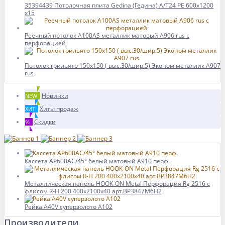
35394439 Потолочная плита Gedina (Гедина) A/T24 PE 600x1200
x15
Реечный потолок A100AS металлик матовый А906 rus с
перфорацией
Потолок грильято 150х150 ( выс.30/шир.5) Эконом металлик А907
rus
Новинки
NEW
Хиты продаж
ХИТ
Скидки
%
Кассета AP600AC/45° белый матовый А910 перф.
Металлическая панель HOOK-ON Metal Перфорация Rg 2516 с
флисом R-H 200 400x2100x40 арт.BP3847M6H2
Рейка A40V суперзолото A102
Производители