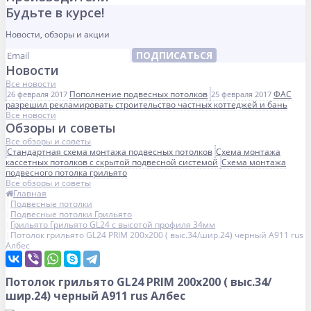
Будьте в курсе!
Новости, обзоры и акции
ПОДПИСАТЬСЯ
Новости
Все новости
Пополнение подвесных потолков
ФАС
26 февраля 2017
25 февраля 2017
разрешил рекламировать строительство частных коттеджей и бань
Все новости
Обзоры и советы
Все обзоры и советы
Стандартная схема монтажа подвесных потолков
Схема монтажа
кассетных потолков с скрытой подвесной системой
Схема монтажа
подвесного потолка грильято
Все обзоры и советы
Главная
Подвесные потолки
Подвесные потолки Грильято
Грильято Грильято GL24 с высотой профиля 34мм
Потолок грильято GL24 PRIM 200х200 ( выс.34/шир.24) черный А911 rus
Албес
Потолок грильято GL24 PRIM 200х200 ( выс.34/
шир.24) черный А911 rus Албес