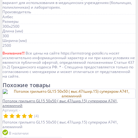
вариант для использования в медицинских учреждениях (больницах,
поликлиниках) и лабораториях.
Производитель
Албес
Размеры
300x2500
Длина (мм)
300
Ширина (мм)
2500
Внимание!!!
Все цены на сайте https://armstrong-potolki.ru носят
исключительно информационный характер и ни при каких условиях не
являются публичной офертой, определяемой положениями Статьи 437
(п.2) Гражданского кодекса РФ. * - Спеццена предоставляется только по
согласованию с менеджером и может отличаться от представленной
на сайте.
Похожие товары
Потолок грильято GL15 50х50 ( выс.47/шир.15) суперхром А741,
алюминий
Артикул: -
(4)
Потолок грильято GL15 50х50 ( выс.47/шир.15) суперхром А741,
алюминий
В наличии