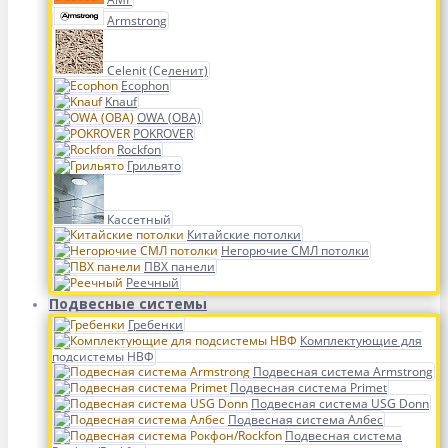
Armstrong
Celenit (Селенит)
Ecophon
Knauf
OWA (ОВА)
POKROVER
Rockfon
Грильято
Кассетный
Китайские потолки
Негорючие СМЛ потолки
ПВХ панели
Реечный
Подвесные системы
Гребенки
Комплектующие для
подсистемы НВФ
Подвесная система Armstrong
Подвесная система Primet
Подвесная система USG Donn
Подвесная система Албес
Подвесная система