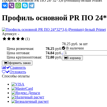
Профиль основной PR ПО 24*32*3,6 (Premium) белый Primet
Профиль основной PR ПО 24*3
Артикул: -
(1)
78.25
руб. за шт
В наличии
Цена розничная:
78.25
руб.
-
Цена оптовая:
74.84
руб.
Цена крупнооптовая:
72.80
руб.
В корзину
Оформить заказ
Сравнить
Отложить
Способы оплаты