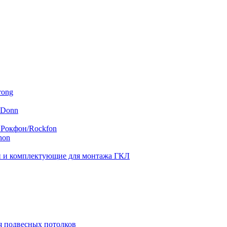
rong
 Donn
 Рокфон/Rockfon
hon
 и комплектующие для монтажа ГКЛ
я подвесных потолков