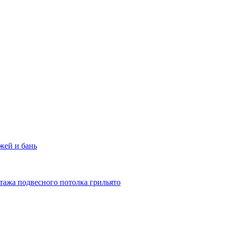
жей и бань
тажа подвесного потолка грильято