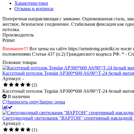
Характеристики
Отзывы и вопросы
Поперечная направляющая с замками. Оцинкованная сталь, зав
жесткое, безопасное соединение. Стабильная фиксация как од
потолка.
Производитель
Primet
Внимание!!!
Все цены на сайте https://armstrong-potolki.ru н
положениями Статьи 437 (п.2) Гражданского кодекса РФ. * - С
Похожие товары
Кассетный потолок Tegular AP300*600 A6/90°/Т-24 белый матовы
Артикул: -
(2)
Кассетный потолок Tegular AP300*600 A6/90°/Т-24 белый матовы
В наличии
Запросить цену
Запрос цены
Светодиодный светильник "ВАРТОН" спортивный накладной 1
Артикул: -
(1)