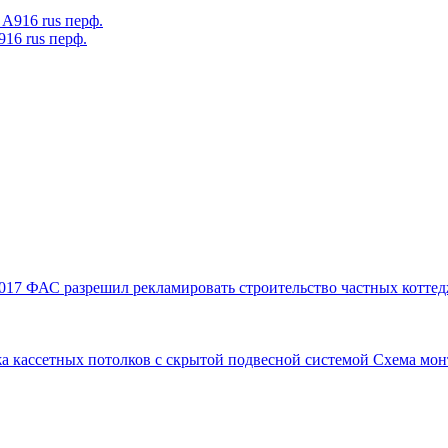
16 rus перф.
017
ФАС разрешил рекламировать строительство частных коттед
а кассетных потолков с скрытой подвесной системой
Схема мон