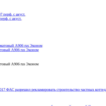
ерф. с акуст.
атовый А906 rus Эконом
атовый А906 rus Эконом
017
ФАС разрешил рекламировать строительство частных коттед