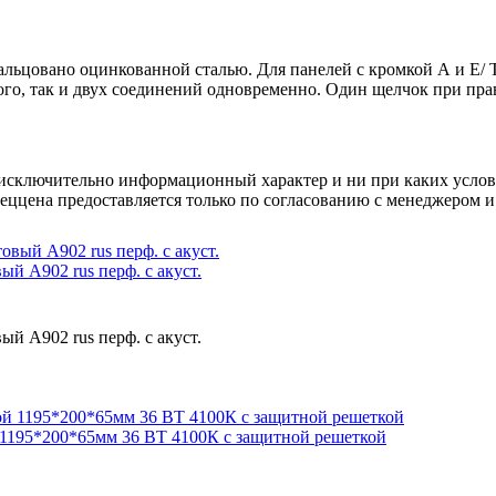
альцовано оцинкованной сталью. Для панелей с кромкой А и Е/ 
ного, так и двух соединений одновременно. Один щелчок при пр
осят исключительно информационный характер и ни при каких усл
пеццена предоставляется только по согласованию с менеджером и
й А902 rus перф. с акуст.
й А902 rus перф. с акуст.
195*200*65мм 36 ВТ 4100К с защитной решеткой