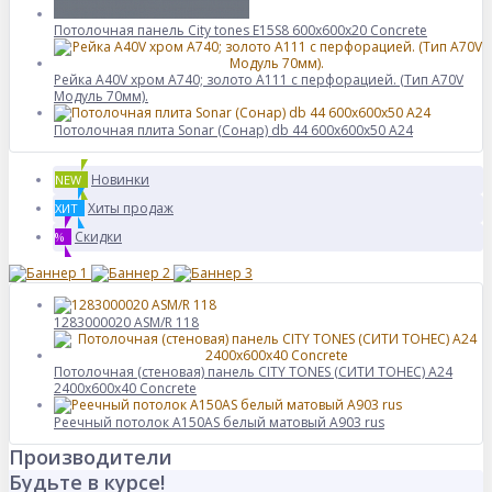
Потолочная панель City tones E15S8 600x600x20 Concrete
Рейка A40V хром A740; золото А111 с перфорацией. (Тип A70V
Модуль 70мм).
Потолочная плита Sonar (Сонар) db 44 600x600x50 A24
Новинки
NEW
Хиты продаж
ХИТ
Скидки
%
1283000020 ASM/R 118
Потолочная (стеновая) панель CITY TONES (CИТИ ТОНЕС) A24
2400x600x40 Concrete
Реечный потолок A150AS белый матовый A903 rus
Производители
Будьте в курсе!