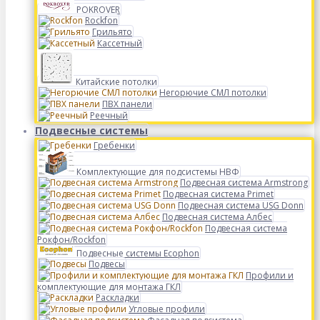
POKROVER
Rockfon
Грильято
Кассетный
Китайские потолки
Негорючие СМЛ потолки
ПВХ панели
Реечный
Подвесные системы
Гребенки
Комплектующие для подсистемы НВФ
Подвесная система Armstrong
Подвесная система Primet
Подвесная система USG Donn
Подвесная система Албес
Подвесная система
Рокфон/Rockfon
Подвесные системы Ecophon
Подвесы
Профили и
комплектующие для монтажа ГКЛ
Раскладки
Угловые профили